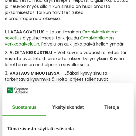
Mehiläisessä määrätyt reseptit helposti. Digiklinikka auttaa
Yleis
ja neuvoo myös silloin kun sinulla on huoli omasta
jaksamisestasi tai kun tarvitset tukea
Lapset
Vartalon ihonhoito
Nesteytysvalmisteet
Kurkkukipu
Virts
Umme
elämäntapamuutoksessa.
Matkailu
YA-tuotesarja
Omega-3 ja rasvahapot
Lihas- ja nivelkipu
Virts
LATAA SOVELLUS
– Lataa ilmainen
OmaMehiläinen-
Vitam
sovellus
älypuhelimeesi tai kirjaudu
OmaMehiläinen-
verkkopalveluun
. Palvelu on auki joka päivä kellon ympäri.
Raskaus, äitiys ja vauvan hoito
Proteiini ja muut lisäravinteet
Närästys
ALOITA KESKUSTELU
– Voit kuvailla vapaasti oireitasi tai
vastata avustetusti oirekartoituksen kysymyksiin. Kuvien
Silmät, korvat ja nenä
Rauta ja rautalisät
Peräpukamat
lähettäminen on helpointa sovelluksella.
VASTAUS MINUUTEISSA
– Lääkäri kysyy sinulta
Suunhoito
Ravitsemus
Päänsärky
tarkentavia kysymyksiä. Hoito-ohjeet tallentuvat
keskusteluun. Tarvittaessa saat reseptin tai lähetteen
tutkimuksiin.
Sydän ja verenkierto
Sinkki
Ripuli
Ensimmäisellä käyttökerralla sinun tulee syöttää
Suostumus
Yksityiskohdat
Tietoja
Testit, mittarit ja laitteet
Ubikinoni - koentsyymi Q10
Suun kuivuminen
maksukorttisi tiedot ja kuvata Kela-korttisi, jotta saat
suoraan Kela-korvauksen ja maksettavaksesi jää vain
omavastuuosuus. Kun lisäät maksukorttitietosi
Tupakoinnin lopettaminen
Urheilu ja tarvikkeet
Syyhy
sovellukseen, saat käyttöösi myös
Mehiläisen Mobiiliedut
.
Tämä sivusto käyttää evästeitä