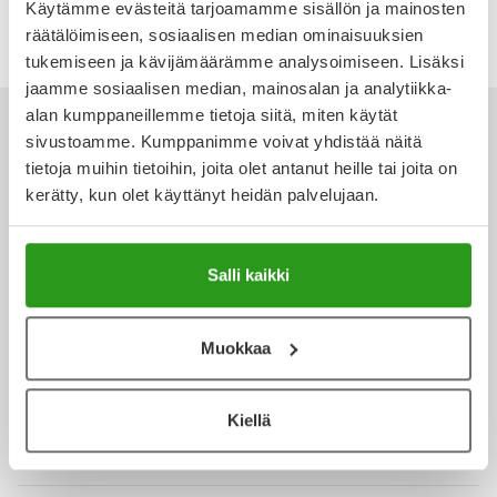
Käytämme evästeitä tarjoamamme sisällön ja mainosten
Kokeile Mehiläisen Digiklinikkaa
Ulkoilu
Vitamiinit
Syylät ja känsät
räätälöimiseen, sosiaalisen median ominaisuuksien
tukemiseen ja kävijämäärämme analysoimiseen. Lisäksi
Uni ja mieli
YA-tuotesarja
Täit
jaamme sosiaalisen median, mainosalan ja analytiikka-
alan kumppaneillemme tietoja siitä, miten käytät
sivustoamme. Kumppanimme voivat yhdistää näitä
Vatsa
Ummetus
tietoja muihin tietoihin, joita olet antanut heille tai joita on
kerätty, kun olet käyttänyt heidän palvelujaan.
Yskä
Ota yhteyttä
Äänen käheys
Salli kaikki
Verkkoapteekki
Muokkaa
Kiellä
Ajankohtaista