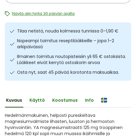
Ulkoilu
Vitamiinit
Syylät ja känsät
Näytä alin hinta 30 päivän ajalta
Uni ja mieli
YA-tuotesarja
Täit
Tilaa netistä, nouda kolmessa tunnissa 0–1,90 €
Vatsa
Ummetus
Nopeampi toimitus reseptilääkkeille – jopa 1–2
arkipäivässä
Yskä
Ilmainen toimitus noutopisteisiin yli 65 € ostoksista.
Lääkkeet eivät kerrytä ostoskorin arvoa
Äänen käheys
Osta nyt, saat 45 päivää korotonta maksuaikaa.
Kuvaus
Käyttö
Koostumus
Info
Hedelmänmakuinen, helposti pureskeltava
magnesiumvalmiste lihasten, luuston ja hermoston
hyvinvointiin. YA magnesiumsitraatti 125 mg trooppinen
hedelmä 120 kpl sopii muun muassa ikäihmisille ja