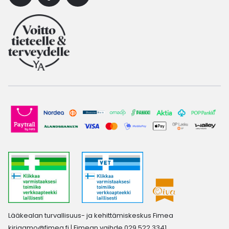
Lääkealan turvallisuus- ja kehittämiskeskus Fimea
kirjaamo@fimea.fi
| Fimean vaihde 029 522 3341