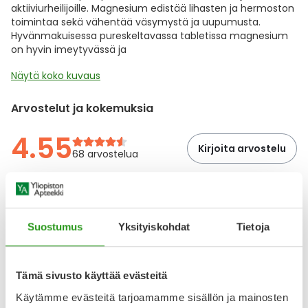
aktiiviurheilijoille. Magnesium edistää lihasten ja hermoston
toimintaa sekä vähentää väsymystä ja uupumusta.
Hyvänmakuisessa pureskeltavassa tabletissa magnesium
on hyvin imeytyvässä ja
Näytä koko kuvaus
Arvostelut ja kokemuksia
4.55
Kirjoita arvostelu
68 arvostelua
11.12.2025
Ramppilääke
Suostumus
Yksityiskohdat
Tietoja
Iltainen rutiinikaveri
27.10.2025
Tämä sivusto käyttää evästeitä
Käytämme evästeitä tarjoamamme sisällön ja mainosten
Hyvä tuote toimii.