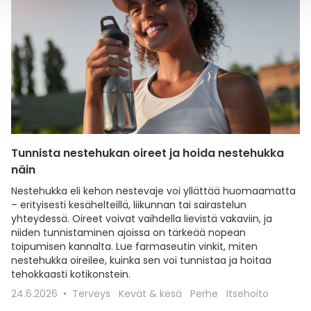
Tunnista nestehukan oireet ja hoida nestehukka
näin
Nestehukka eli kehon nestevaje voi yllättää huomaamatta
– erityisesti kesähelteillä, liikunnan tai sairastelun
yhteydessä. Oireet voivat vaihdella lievistä vakaviin, ja
niiden tunnistaminen ajoissa on tärkeää nopean
toipumisen kannalta. Lue farmaseutin vinkit, miten
nestehukka oireilee, kuinka sen voi tunnistaa ja hoitaa
tehokkaasti kotikonstein.
24.6.2026
Terveys
Kevät & kesä
Perhe
Itsehoito