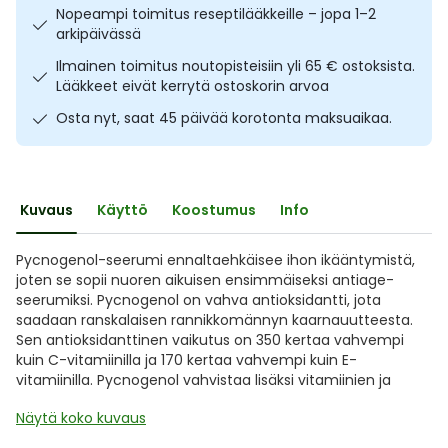
Nopeampi toimitus reseptilääkkeille – jopa 1–2
Ulkoilu
Vitamiinit
Syylät ja känsät
arkipäivässä
Ilmainen toimitus noutopisteisiin yli 65 € ostoksista.
Uni ja mieli
YA-tuotesarja
Täit
Lääkkeet eivät kerrytä ostoskorin arvoa
Osta nyt, saat 45 päivää korotonta maksuaikaa.
Vatsa
Ummetus
Yskä
Kuvaus
Käyttö
Koostumus
Info
Äänen käheys
Pycnogenol-seerumi ennaltaehkäisee ihon ikääntymistä,
joten se sopii nuoren aikuisen ensimmäiseksi antiage-
seerumiksi. Pycnogenol on vahva antioksidantti, jota
saadaan ranskalaisen rannikkomännyn kaarnauutteesta.
Sen antioksidanttinen vaikutus on 350 kertaa vahvempi
kuin C-vitamiinilla ja 170 kertaa vahvempi kuin E-
vitamiinilla. Pycnogenol vahvistaa lisäksi vitamiinien ja
Näytä koko kuvaus