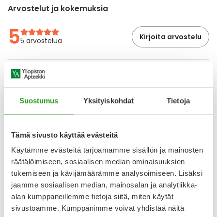
Arvostelut ja kokemuksia
5
Kirjoita arvostelu
5 arvostelua
3.2.2026
Pitää maksaläiskät kurissa
Tehokas. Käytän päivittäin kevättalvesta syksyyn.
Suostumus
Yksityiskohdat
Tietoja
10.9.2025
Tämä sivusto käyttää evästeitä
Ehdoton luottotuote
Käytämme evästeitä tarjoamamme sisällön ja mainosten
Maksaläikät pysyy kurissa
räätälöimiseen, sosiaalisen median ominaisuuksien
tukemiseen ja kävijämäärämme analysoimiseen. Lisäksi
Näytä lisää arvosteluja
jaamme sosiaalisen median, mainosalan ja analytiikka-
alan kumppaneillemme tietoja siitä, miten käytät
sivustoamme. Kumppanimme voivat yhdistää näitä