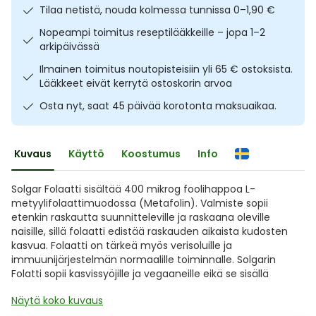
Tilaa netistä, nouda kolmessa tunnissa 0–1,90 €
Ulkoilu
Vitamiinit
Syylät ja känsät
Nopeampi toimitus reseptilääkkeille – jopa 1–2
arkipäivässä
Uni ja mieli
YA-tuotesarja
Täit
Ilmainen toimitus noutopisteisiin yli 65 € ostoksista.
Lääkkeet eivät kerrytä ostoskorin arvoa
Vatsa
Ummetus
Osta nyt, saat 45 päivää korotonta maksuaikaa.
Yskä
Kuvaus
Käyttö
Koostumus
Info
Äänen käheys
Solgar Folaatti sisältää 400 mikrog foolihappoa L-
metyylifolaattimuodossa (Metafolin). Valmiste sopii
etenkin raskautta suunnitteleville ja raskaana oleville
naisille, sillä folaatti edistää raskauden aikaista kudosten
kasvua. Folaatti on tärkeä myös verisoluille ja
immuunijärjestelmän normaalille toiminnalle. Solgarin
Folatti sopii kasvissyöjille ja vegaaneille eikä se sisällä
Näytä koko kuvaus