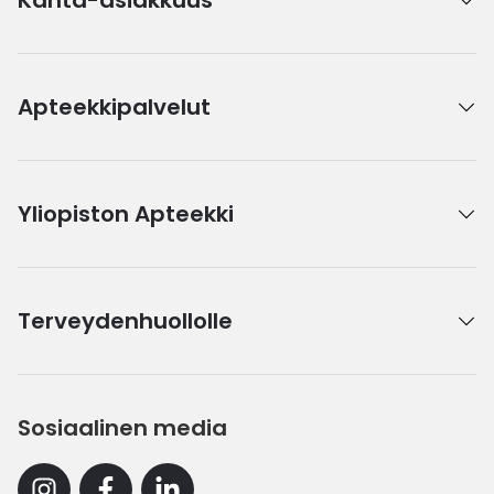
Kanta-asiakkuus
Apteekkipalvelut
Yliopiston Apteekki
Terveydenhuollolle
Sosiaalinen media