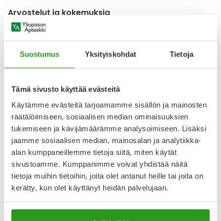
Arvostelut ja kokemuksia
4.5
Kirjoita arvostelu
2 arvostelua
Suostumus
Yksityiskohdat
Tietoja
15.4.2024
Tämä sivusto käyttää evästeitä
Käytämme evästeitä tarjoamamme sisällön ja mainosten
22.9.2017
räätälöimiseen, sosiaalisen median ominaisuuksien
Hyvä ostos
tukemiseen ja kävijämäärämme analysoimiseen. Lisäksi
Luonnon folaatti, ei ole synteettinen, hyvä lisäravinne..
jaamme sosiaalisen median, mainosalan ja analytiikka-
alan kumppaneillemme tietoja siitä, miten käytät
sivustoamme. Kumppanimme voivat yhdistää näitä
tietoja muihin tietoihin, joita olet antanut heille tai joita on
kerätty, kun olet käyttänyt heidän palvelujaan.
Katso kaikki Solgar-tuotteet