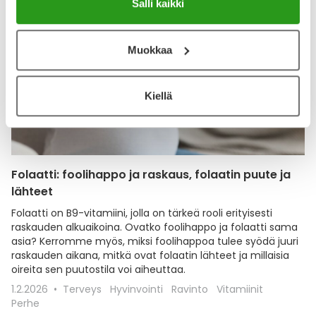
Salli kaikki
Muokkaa
Kiellä
Folaatti: foolihappo ja raskaus, folaatin puute ja
lähteet
Folaatti on B9-vitamiini, jolla on tärkeä rooli erityisesti
raskauden alkuaikoina. Ovatko foolihappo ja folaatti sama
asia? Kerromme myös, miksi foolihappoa tulee syödä juuri
raskauden aikana, mitkä ovat folaatin lähteet ja millaisia
oireita sen puutostila voi aiheuttaa.
1.2.2026
Terveys
Hyvinvointi
Ravinto
Vitamiinit
Perhe