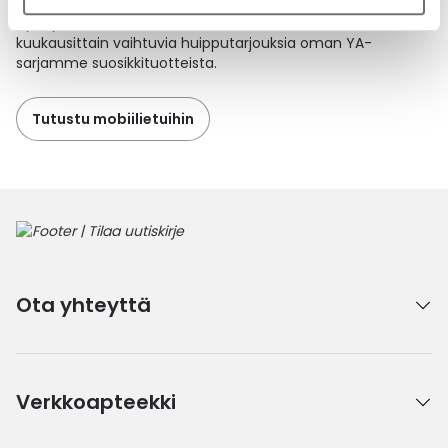
Hyödynnä
kuukauden mobiiliedut
. Mobiilisovelluksella saat
kuukausittain vaihtuvia huipputarjouksia oman YA-
sarjamme suosikkituotteista.
Tutustu mobiilietuihin
Ota yhteyttä
Verkkoapteekki