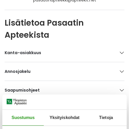
pasaatinapteekki@apteekit.net
Ulkoilu
Vitamiinit
Syylät ja känsät
Lisätietoa Pasaatin
Uni ja mieli
YA-tuotesarja
Täit
Apteekista
Vatsa
Ummetus
Yskä
Kanta-asiakkuus
Äänen käheys
Annosjakelu
Saapumisohjeet
Anna palautetta
Suostumus
Yksityiskohdat
Tietoja