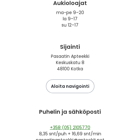
Yleis
Aukioloajat
ma-pe 9–20
Lapset
Vartalon ihonhoito
Nesteytysvalmisteet
Kurkkukipu
Virts
Umme
la 9–17
su 12–17
Matkailu
YA-tuotesarja
Omega-3 ja rasvahapot
Lihas- ja nivelkipu
Virts
Vitam
Sijainti
Raskaus, äitiys ja vauvan hoito
Proteiini ja muut lisäravinteet
Närästys
Pasaatin Apteekki
Keskuskatu 8
Silmät, korvat ja nenä
Rauta ja rautalisät
Peräpukamat
48100 Kotka
Suunhoito
Ravitsemus
Päänsärky
Aloita navigointi
Sydän ja verenkierto
Sinkki
Ripuli
Puhelin ja sähköposti
Testit, mittarit ja laitteet
Ubikinoni - koentsyymi Q10
Suun kuivuminen
+358 (05) 2105770
Tupakoinnin lopettaminen
Urheilu ja tarvikkeet
Syyhy
8,35 snt/puh + 16,69 snt/min