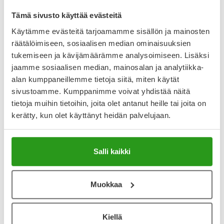
Tämä sivusto käyttää evästeitä
Suositut kanta-
Käytämme evästeitä tarjoamamme sisällön ja mainosten
räätälöimiseen, sosiaalisen median ominaisuuksien
asiakastarjoukset
tukemiseen ja kävijämäärämme analysoimiseen. Lisäksi
jaamme sosiaalisen median, mainosalan ja analytiikka-
alan kumppaneillemme tietoja siitä, miten käytät
Verkkoapteekissa, Yliopiston Apteekeissa sekä
sivustoamme. Kumppanimme voivat yhdistää näitä
kumppaniapteekeissamme on kuukausittain vaihtuvia
tietoja muihin tietoihin, joita olet antanut heille tai joita on
ajankohtaisia tarjouksia suosikkituotteista. Tutustu
mahtaviin
kanta-asiakastarjouksiin
!
kerätty, kun olet käyttänyt heidän palvelujaan.
Tutustu kanta-asiakastarjouksiin
Salli kaikki
Muokkaa
Kuukauden mobiiliedut
Kiellä