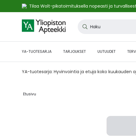
Tilaa Wolt-pikatoimituksella nopeasti ja turvallisest
Skip
to
Haku
Content
YA-TUOTESARJA
TARJOUKSET
UUTUUDET
TERV
YA-tuotesarja: Hyvinvointia ja etuja koko kuukauden 
Etusivu‎
Skip
to
the
end