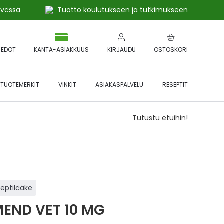
ivässä
Tuotto koulutukseen ja tutkimukseen
IEDOT
KANTA-ASIAKKUUS
KIRJAUDU
OSTOSKORI
TUOTEMERKIT
VINKIT
ASIAKASPALVELU
RESEPTIT
Tutustu etuihin!
septilääke
END VET 10 MG