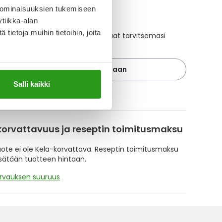
 ominaisuuksien tukemiseen
A-muistuttaja
tiikka-alan
ietoja muihin tietoihin, joita
ajan avulla pidät huolen, että tilaat tarvitsemasi
 ajoissa, eivätkä ne lopu kesken.
Lisää tuote muistuttajaan
Salli kaikki
ä muistuttajasta
korvattavuus ja reseptin toimitusmaksu
te ei ole Kela-korvattava. Reseptin toimitusmaksu
isätään tuotteen hintaan.
orvauksen suuruus