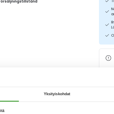
T
örsäljningstillstånd
N
a
I
L
O
Varaa
Yksityiskohdat
Katso k
itä