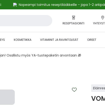
i
Nopeampi toimitus reseptilääkkeille – jopa 1–2 arkipä
RESEPTIASIOINTI
YHTEYST
EYS
KOSMETIIKKA
VITAMIINIT JA RAVINTOLISÄT
OIREET
ajan! Osallistu myös YA-tuotepaketin arvontaan 🎁
Eläinre
VOM