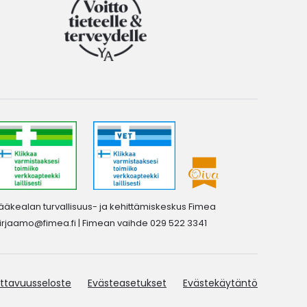
ääkealan turvallisuus- ja kehittämiskeskus Fimea
irjaamo@fimea.fi
| Fimean vaihde 029 522 3341
ttavuusseloste
Evästeasetukset
Evästekäytäntö