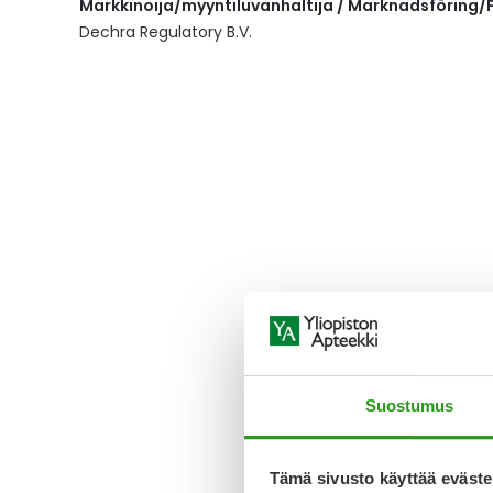
Markkinoija/myyntiluvanhaltija / Marknadsföring/F
the
images
Dechra Regulatory B.V.
gallery
Suostumus
Tämä sivusto käyttää eväste