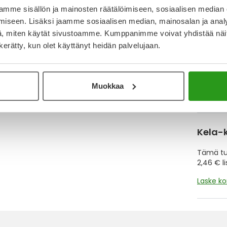
mme sisällön ja mainosten räätälöimiseen, sosiaalisen median
Y
iseen. Lisäksi jaamme sosiaalisen median, mainosalan ja analy
, miten käytät sivustoamme. Kumppanimme voivat yhdistää näitä t
Muistutt
n kerätty, kun olet käyttänyt heidän palvelujaan.
tuotteet
Muokkaa
Lue lisä
Kela-
Tämä tuo
2,46 € l
Laske k