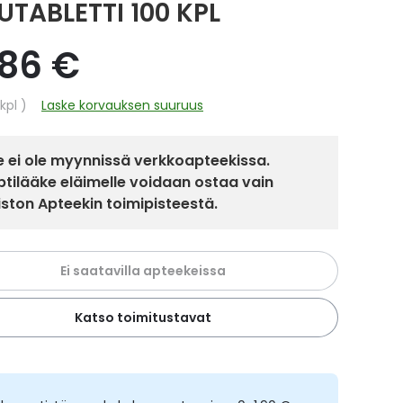
UTABLETTI 100 KPL
,86 €
hinta
kpl
Laske korvauksen suuruus
 ei ole myynnissä verkkoapteekissa.
tilääke eläimelle voidaan ostaa vain
iston Apteekin toimipisteestä.
Ei saatavilla apteekeissa
Katso toimitustavat