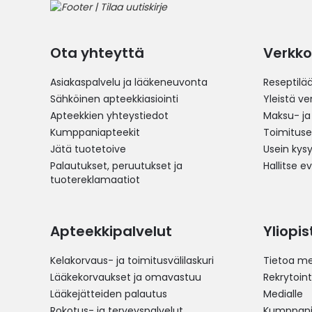
Ota yhteyttä
Verkko
Asiakaspalvelu ja lääkeneuvonta
Reseptilä
Sähköinen apteekkiasiointi
Yleistä v
Apteekkien yhteystiedot
Maksu- ja
Kumppaniapteekit
Toimitus
Jätä tuotetoive
Usein kys
Palautukset, peruutukset ja
Hallitse e
tuotereklamaatiot
Apteekkipalvelut
Yliopi
Kelakorvaus- ja toimitusvälilaskuri
Tietoa me
Lääkekorvaukset ja omavastuu
Rekrytoint
Lääkejätteiden palautus
Medialle
Rokotus- ja terveyspalvelut
Kumppania