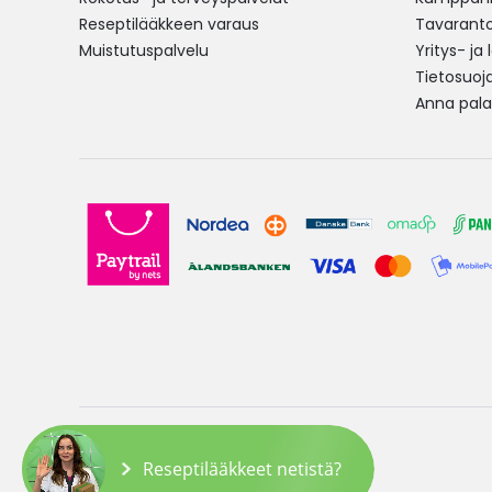
Reseptilääkkeen varaus
Tavarantoi
Muistutuspalvelu
Yritys- ja
Tietosuoj
Anna pala
Copyright © 2026 Yliopiston Apteekki
Reseptilääkkeet netistä?