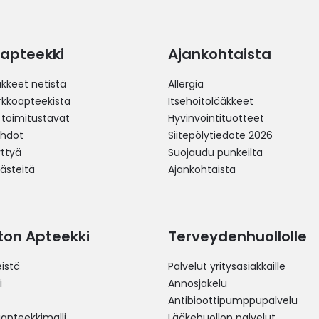
apteekki
Ajankohtaista
äkkeet netistä
Allergia
erkkoapteekista
Itsehoitolääkkeet
 toimitustavat
Hyvinvointituotteet
ehdot
Siitepölytiedote 2026
yttyä
Suojaudu punkeilta
västeitä
Ajankohtaista
ston Apteekki
Terveydenhuollolle
istä
Palvelut yritysasiakkaille
i
Annosjakelu
Antibioottipumppupalvelu
pteekkimalli
Lääkehuollon palvelut