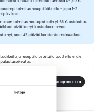
ilaa netistä, nouda kolmessa tunnissa 0–1,90 €
opeampi toimitus reseptilääkkeille – jopa 1–2
rkipäivässä
lmainen toimitus noutopisteisiin yli 65 € ostoksista.
ääkkeet eivät kerrytä ostoskorin arvoa
sta nyt, saat 45 päivää korotonta maksuaikaa.
Lääkkeillä ja reseptillä ostetuilla tuotteilla ei ole
palautusoikeutta.
 reseptilääke apteekkiin, maksa apteekissa
Tietoja
aikki VOMEND VET-tuotteet