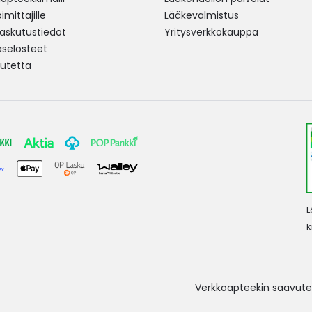
mittajille
Lääkevalmistus
 laskutustiedot
Yritysverkkokauppa
aselosteet
utetta
L
k
Verkkoapteekin saavute