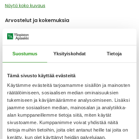
Näytä koko kuvaus
Arvostelut ja kokemuksia
5
Kirjoita arvostelu
4 arvostelua
Suostumus
Yksityiskohdat
Tietoja
4.8.2026
Tämä sivusto käyttää evästeitä
21.7.2025
Käytämme evästeitä tarjoamamme sisällön ja mainosten
Toimiva seerumi
räätälöimiseen, sosiaalisen median ominaisuuksien
Oikein hyvä ja miellyttävä käyttää.
tukemiseen ja kävijämäärämme analysoimiseen. Lisäksi
jaamme sosiaalisen median, mainosalan ja analytiikka-
alan kumppaneillemme tietoja siitä, miten käytät
Näytä lisää arvosteluja
sivustoamme. Kumppanimme voivat yhdistää näitä
tietoja muihin tietoihin, joita olet antanut heille tai joita on
kerätty, kun olet käyttänyt heidän palvelujaan.