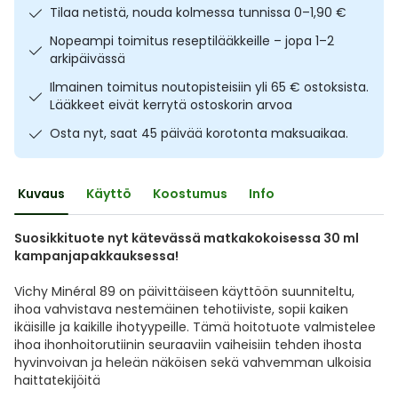
Tilaa netistä, nouda kolmessa tunnissa 0–1,90 €
Ulkoilu
Vitamiinit
Syylät ja känsät
Nopeampi toimitus reseptilääkkeille – jopa 1–2
arkipäivässä
Uni ja mieli
YA-tuotesarja
Täit
Ilmainen toimitus noutopisteisiin yli 65 € ostoksista.
Lääkkeet eivät kerrytä ostoskorin arvoa
Vatsa
Ummetus
Osta nyt, saat 45 päivää korotonta maksuaikaa.
Yskä
Kuvaus
Käyttö
Koostumus
Info
Äänen käheys
Suosikkituote nyt kätevässä matkakokoisessa 30 ml
kampanjapakkauksessa!
Vichy Minéral 89 on päivittäiseen käyttöön suunniteltu,
ihoa vahvistava nestemäinen tehotiiviste, sopii kaiken
ikäisille ja kaikille ihotyypeille. Tämä hoitotuote valmistelee
ihoa ihonhoitorutiinin seuraaviin vaiheisiin tehden ihosta
hyvinvoivan ja heleän näköisen sekä vahvemman ulkoisia
haittatekijöitä