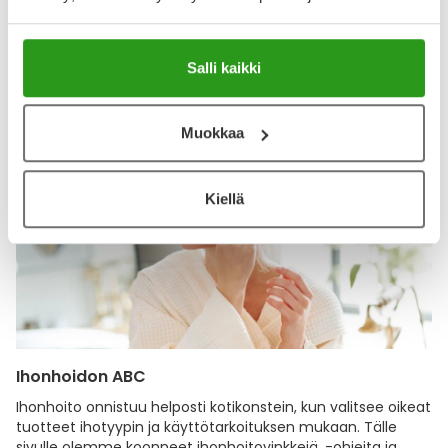
Salli kaikki
Katso kaikki Vichy-tuotteet
Muokkaa
Kiellä
Ihonhoidon ABC
Ihonhoito onnistuu helposti kotikonstein, kun valitsee oikeat
tuotteet ihotyypin ja käyttötarkoituksen mukaan. Tälle
sivulle olemme koonneet ihonhoitovinkkejä, -ohjeita ja