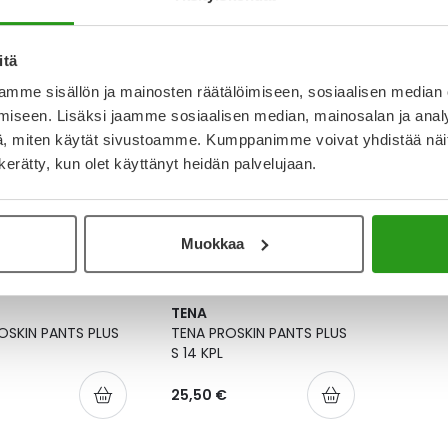
SUPER XL 12 KPL
L 79266
31,90 €
19,90 
itä
mme sisällön ja mainosten räätälöimiseen, sosiaalisen median
iseen. Lisäksi jaamme sosiaalisen median, mainosalan ja analy
, miten käytät sivustoamme. Kumppanimme voivat yhdistää näitä t
n kerätty, kun olet käyttänyt heidän palvelujaan.
Muokkaa
TENA
OSKIN PANTS PLUS
TENA PROSKIN PANTS PLUS
S 14 KPL
25,50 €