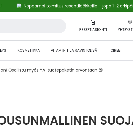
i
Nopeampi toimitus reseptilääkkeille – jopa 1–2 arkipä
RESEPTIASIOINTI
YHTEYST
EYS
KOSMETIIKKA
VITAMIINIT JA RAVINTOLISÄT
OIREET
ajan! Osallistu myös YA-tuotepaketin arvontaan 🎁
OUSUNMALLINEN SUOJ