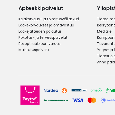
Apteekkipalvelut
Yliopi
Kelakorvaus- ja toimitusvälilaskuri
Tietoa me
Lääkekorvaukset ja omavastuu
Rekrytoint
Lääkejätteiden palautus
Medialle
Rokotus- ja terveyspalvelut
Kumppania
Reseptilääkkeen varaus
Tavarantoi
Muistutuspalvelu
Yritys- ja
Tietosuoj
Anna pala