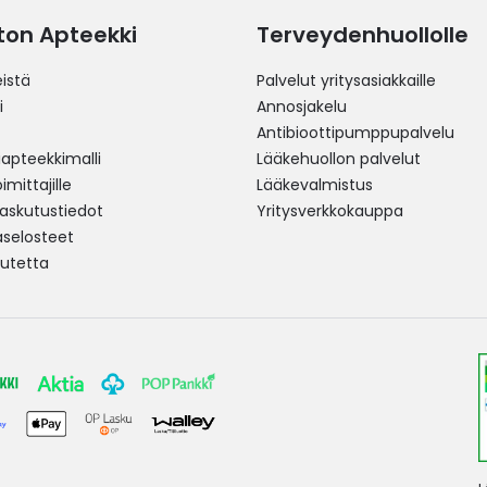
ston Apteekki
Terveydenhuollolle
istä
Palvelut yritysasiakkaille
i
Annosjakelu
Antibioottipumppupalvelu
pteekkimalli
Lääkehuollon palvelut
mittajille
Lääkevalmistus
 laskutustiedot
Yritysverkkokauppa
aselosteet
utetta