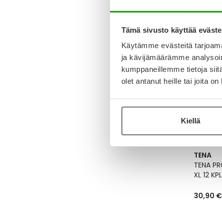
M 14 KPL
25,50 €
Tämä sivusto käyttää eväste
Käytämme evästeitä tarjoama
ja kävijämäärämme analysoim
kumppaneillemme tietoja siitä
olet antanut heille tai joita o
Kiellä
TENA
TENA PR
XL 12 KPL
30,90 €