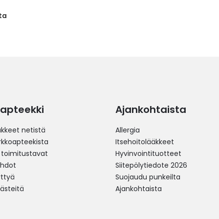
ta
apteekki
Ajankohtaista
äkkeet netistä
Allergia
erkkoapteekista
Itsehoitolääkkeet
 toimitustavat
Hyvinvointituotteet
ehdot
Siitepölytiedote 2026
yttyä
Suojaudu punkeilta
västeitä
Ajankohtaista