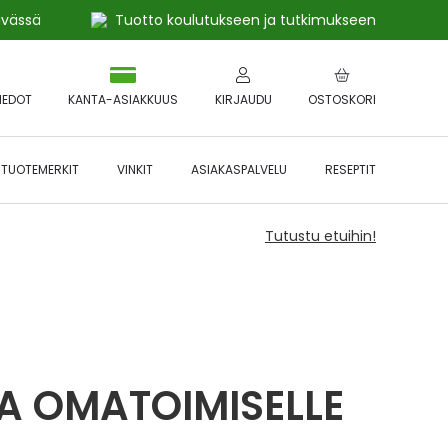
ivässä
Tuotto koulutukseen ja tutkimukseen
IEDOT
KANTA-ASIAKKUUS
KIRJAUDU
OSTOSKORI
TUOTEMERKIT
VINKIT
ASIAKASPALVELU
RESEPTIT
Tutustu etuihin!
A OMATOIMISELLE