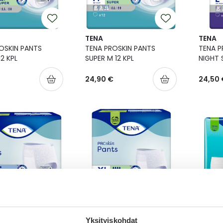
TENA
TENA
OSKIN PANTS
TENA PROSKIN PANTS
TENA P
12 KPL
SUPER M 12 KPL
NIGHT 
24,90 €
24,50 
TENA
TENA
OSKIN PANTS PLUS
TENA PROSKIN PANTS
TENA P
Yksityiskohdat