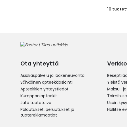
10
tuotet
Ota yhteyttä
Verkko
Asiakaspalvelu ja lääkeneuvonta
Reseptilä
Sähköinen apteekkiasiointi
Yleistä v
Apteekkien yhteystiedot
Maksu- ja
Kumppaniapteekit
Toimitus
Jätä tuotetoive
Usein kys
Palautukset, peruutukset ja
Hallitse e
tuotereklamaatiot