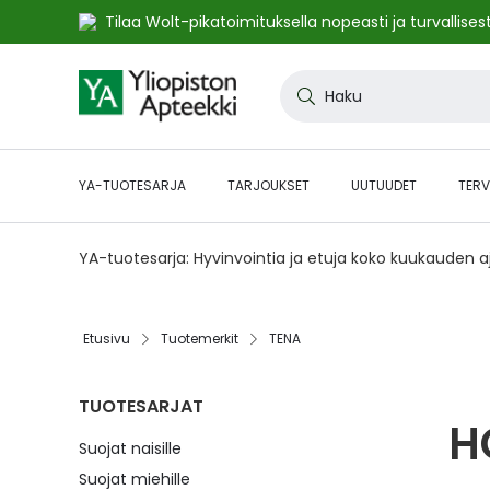
Tilaa Wolt-pikatoimituksella nopeasti ja turvallisest
Skip
to
Haku
Content
YA-TUOTESARJA
TARJOUKSET
UUTUUDET
TERV
YA-tuotesarja: Hyvinvointia ja etuja koko kuukauden 
Etusivu
Tuotemerkit
TENA
TUOTESARJAT
H
Suojat naisille
Suojat miehille