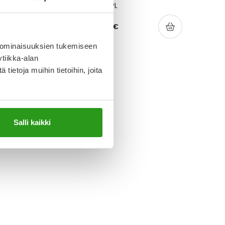
5 10 KPL
M 10 KPL
€
24,90 €
 ominaisuuksien tukemiseen
tiikka-alan
ietoja muihin tietoihin, joita
Salli kaikki