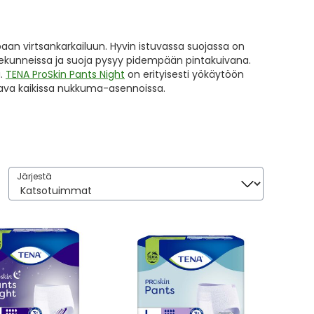
paan virtsankarkailuun. Hyvin istuvassa suojassa on
sekunneissa ja suoja pysyy pidempään pintakuivana.
a.
TENA ProSkin Pants Night
on erityisesti yökäytöön
tava kaikissa nukkuma-asennoissa.
Järjestä
Järjestä