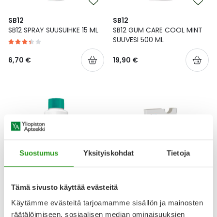
SB12
SB12
SB12 SPRAY SUUSUIHKE 15 ML
SB12 GUM CARE COOL MINT
SUUVESI 500 ML
6,70 €
19,90 €
Suostumus
Yksityiskohdat
Tietoja
Tämä sivusto käyttää evästeitä
SB12
SB12
SB12 MILD SUUVESI 500 ML
SB12 BOOST STRONG MINT
Käytämme evästeitä tarjoamamme sisällön ja mainosten
PURUKUMI 10 KPL
räätälöimiseen, sosiaalisen median ominaisuuksien