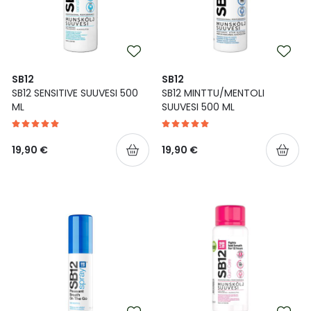
Ulkoilu
Vitamiinit
Syylät ja känsät
Uni ja mieli
YA-tuotesarja
Täit
SB12
SB12
Vatsa
Ummetus
SB12 SENSITIVE SUUVESI 500
SB12 MINTTU/MENTOLI
ML
SUUVESI 500 ML
Yskä
19,90 €
19,90 €
Äänen käheys