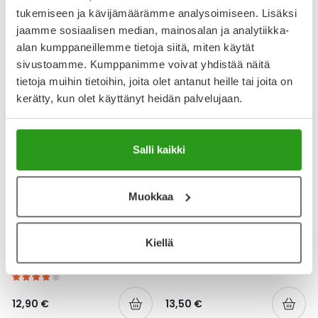
tukemiseen ja kävijämäärämme analysoimiseen. Lisäksi
jaamme sosiaalisen median, mainosalan ja analytiikka-
19,90 €
6,20 €
alan kumppaneillemme tietoja siitä, miten käytät
sivustoamme. Kumppanimme voivat yhdistää näitä
tietoja muihin tietoihin, joita olet antanut heille tai joita on
kerätty, kun olet käyttänyt heidän palvelujaan.
Salli kaikki
Muokkaa
SB12
SB12
Kiellä
SB12 MINTTU/MENTOLI
SB12 WHITE SUUVESI 250 ML
SUUVESI 250 ML
12,90 €
13,50 €