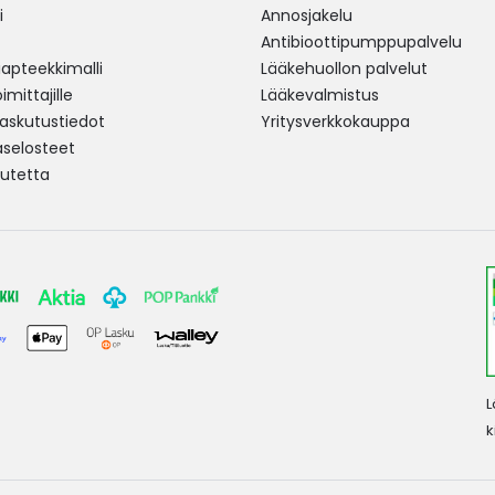
i
Annosjakelu
Antibioottipumppupalvelu
pteekkimalli
Lääkehuollon palvelut
mittajille
Lääkevalmistus
 laskutustiedot
Yritysverkkokauppa
aselosteet
utetta
L
k