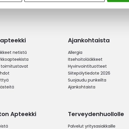
apteekki
Ajankohtaista
äkkeet netistä
Allergia
erkkoapteekista
Itsehoitolääkkeet
 toimitustavat
Hyvinvointituotteet
ehdot
Siitepölytiedote 2026
yttyä
Suojaudu punkeilta
västeitä
Ajankohtaista
ston Apteekki
Terveydenhuollolle
istä
Palvelut yritysasiakkaille