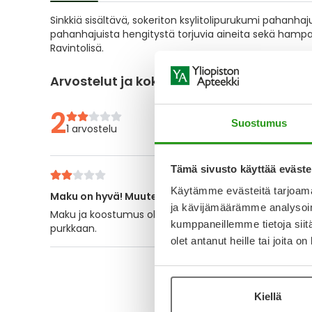
of
Sinkkiä sisältävä, sokeriton ksylitolipurukumi pahanha
the
pahanhajuista hengitystä torjuvia aineita sekä hampai
images
Ravintolisä.
gallery
Arvostelut ja kokemuksia
2
Suostumus
1 arvostelu
Tämä sivusto käyttää eväste
Käytämme evästeitä tarjoama
Maku on hyvä! Muuten toimii kuin tavallinen purkka
ja kävijämäärämme analysoim
Maku ja koostumus olivat erityiset miellyttäviä, mutt
kumppaneillemme tietoja siitä
purkkaan.
olet antanut heille tai joita o
Kiellä