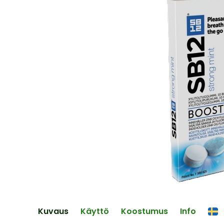
end
of
the
images
gallery
Skip
to
the
Kuvaus
Käyttö
Koostumus
Info
beginning