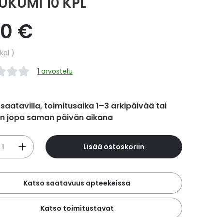
UKUMI 10 KPL
20 €
hinta
kpl
1 arvostelu
 saatavilla, toimitusaika 1–3 arkipäivää tai
in jopa saman päivän aikana
Lisää ostoskoriin
Katso saatavuus apteekeissa
Katso toimitustavat