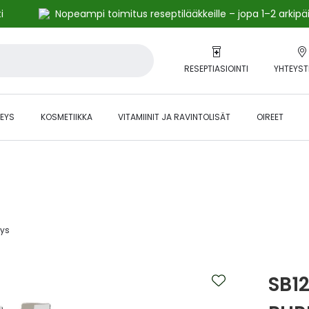
i
Nopeampi toimitus reseptilääkkeille – jopa 1–2 arkipä
RESEPTIASIOINTI
YHTEYST
EYS
KOSMETIIKKA
VITAMIINIT JA RAVINTOLISÄT
OIREET
alihintaiset tuotteet kanta-asiakkaille -24 % to klo 23.59 asti.
ys‎
SB1