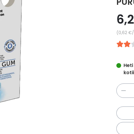
PUR
6,
Yksikkö
0,62 €
/
Heti
koti
Määrä