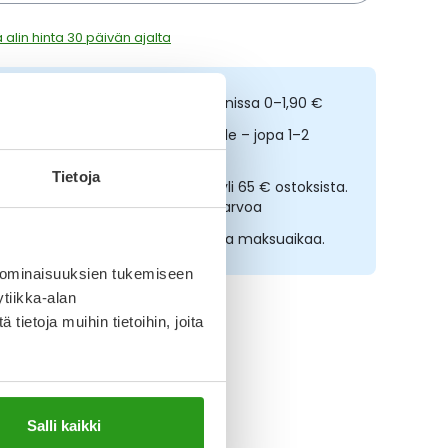
 alin hinta 30 päivän ajalta
ilaa netistä, nouda kolmessa tunnissa 0–1,90 €
opeampi toimitus reseptilääkkeille – jopa 1–2
rkipäivässä
Tietoja
lmainen toimitus noutopisteisiin yli 65 € ostoksista.
ääkkeet eivät kerrytä ostoskorin arvoa
sta nyt, saat 45 päivää korotonta maksuaikaa.
 ominaisuuksien tukemiseen
tiikka-alan
ietoja muihin tietoihin, joita
ikki SB12-tuotteet
Salli kaikki