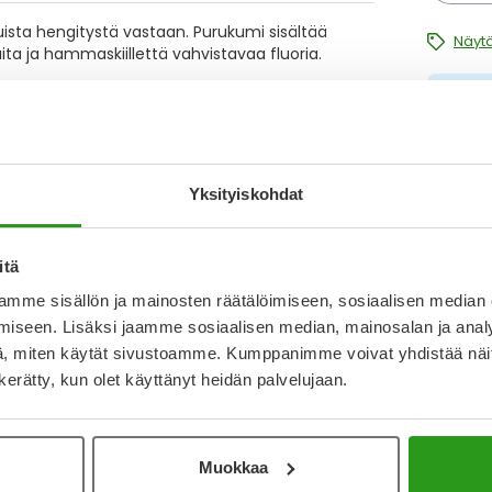
juista hengitystä vastaan. Purukumi sisältää
Näytä
ta ja hammaskiillettä vahvistavaa fluoria.
T
N
a
Kirjoita arvostelu
Yksityiskohdat
I
L
O
itä
16.11.2016
mme sisällön ja mainosten räätälöimiseen, sosiaalisen median
.
iseen. Lisäksi jaamme sosiaalisen median, mainosalan ja analy
a en kyllä huomannut kamalasti eroa tavalliseen
, miten käytät sivustoamme. Kumppanimme voivat yhdistää näitä t
n kerätty, kun olet käyttänyt heidän palvelujaan.
Katso ka
Muokkaa