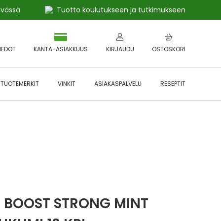
ivässä
Tuotto koulutukseen ja tutkimukseen
IEDOT
KANTA-ASIAKKUUS
KIRJAUDU
OSTOSKORI
TUOTEMERKIT
VINKIT
ASIAKASPALVELU
RESEPTIT
 🔥 *Katso tarkemmat ehdot
Hyödynnä
etu!
2 BOOST STRONG MINT