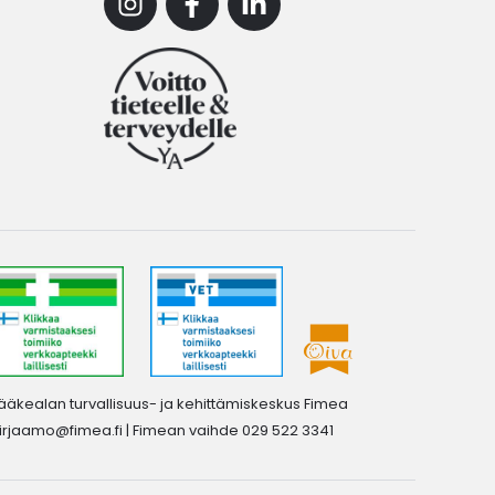
Instagram
Facebook
Linkedin
ääkealan turvallisuus- ja kehittämiskeskus Fimea
irjaamo@fimea.fi
| Fimean vaihde 029 522 3341