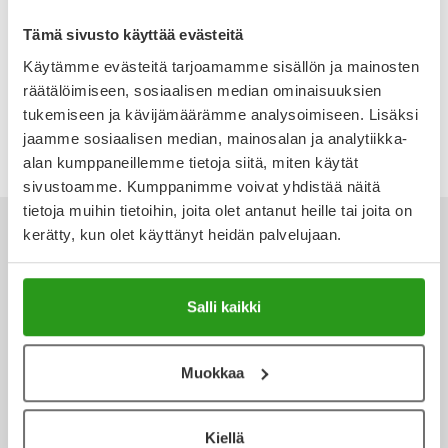
NUTRIDRINK SUKLAA NESTE,
NUTRIDRINK BANAANI NESTE,
Ulkoilu
Vitamiinit
Syylät ja känsät
Tämä sivusto käyttää evästeitä
TÄYDENNYSRAVINTOVALMIST
TÄYDENNYSRAVINTOVALMIST
E 4 X 200 ML
E 4 X 200 ML
Käytämme evästeitä tarjoamamme sisällön ja mainosten
Uni ja mieli
YA-tuotesarja
Täit
räätälöimiseen, sosiaalisen median ominaisuuksien
13,50 €
13,50 €
tukemiseen ja kävijämäärämme analysoimiseen. Lisäksi
Vatsa
Ummetus
jaamme sosiaalisen median, mainosalan ja analytiikka-
alan kumppaneillemme tietoja siitä, miten käytät
Yskä
sivustoamme. Kumppanimme voivat yhdistää näitä
tietoja muihin tietoihin, joita olet antanut heille tai joita on
Äänen käheys
kerätty, kun olet käyttänyt heidän palvelujaan.
Salli kaikki
Ota yhteyttä
Muokkaa
Verkkoapteekki
Kiellä