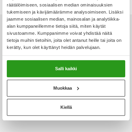
räätälöimiseen, sosiaalisen median ominaisuuksien
Ulkoilu
Vitamiinit
Syylät ja känsät
tukemiseen ja kävijämäärämme analysoimiseen. Lisäksi
jaamme sosiaalisen median, mainosalan ja analytiikka-
Uni ja mieli
YA-tuotesarja
Täit
alan kumppaneillemme tietoja siitä, miten käytät
sivustoamme. Kumppanimme voivat yhdistää näitä
Vatsa
Ummetus
tietoja muihin tietoihin, joita olet antanut heille tai joita on
Ota yhteyttä
kerätty, kun olet käyttänyt heidän palvelujaan.
Yskä
Salli kaikki
Äänen käheys
Verkkoapteekki
Muokkaa
Ajankohtaista
Kiellä