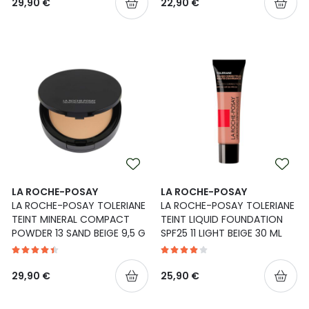
29,90 €
22,90 €
Yleis
Lapset
Vartalon ihonhoito
Nesteytysvalmisteet
Kurkkukipu
Virts
Umme
Matkailu
YA-tuotesarja
Omega-3 ja rasvahapot
Lihas- ja nivelkipu
Virts
Vitam
Raskaus, äitiys ja vauvan hoito
Proteiini ja muut lisäravinteet
Närästys
Silmät, korvat ja nenä
Rauta ja rautalisät
Peräpukamat
Suunhoito
Ravitsemus
Päänsärky
LA ROCHE-POSAY
LA ROCHE-POSAY
LA ROCHE-POSAY TOLERIANE
LA ROCHE-POSAY TOLERIANE
Sydän ja verenkierto
Sinkki
Ripuli
TEINT MINERAL COMPACT
TEINT LIQUID FOUNDATION
POWDER 13 SAND BEIGE 9,5 G
SPF25 11 LIGHT BEIGE 30 ML
Testit, mittarit ja laitteet
Ubikinoni - koentsyymi Q10
Suun kuivuminen
29,90 €
25,90 €
Tupakoinnin lopettaminen
Urheilu ja tarvikkeet
Syyhy