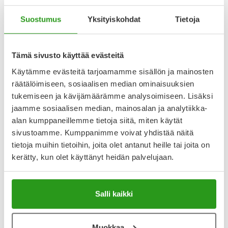
Suostumus
Yksityiskohdat
Tietoja
Tämä sivusto käyttää evästeitä
Käytämme evästeitä tarjoamamme sisällön ja mainosten
räätälöimiseen, sosiaalisen median ominaisuuksien
LA ROCHE-POSAY
LA ROCHE-POSAY
tukemiseen ja kävijämäärämme analysoimiseen. Lisäksi
LA ROCHE-POSAY TOLERIANE
LA ROCHE-POSAY TOLERIANE
jaamme sosiaalisen median, mainosalan ja analytiikka-
TEINT LIQUID FOUNDATION
TEINT LIQUID FOUNDATION
SPF25 13 SAND BEIGE 30 ML
SPF25 14 30 ML
alan kumppaneillemme tietoja siitä, miten käytät
sivustoamme. Kumppanimme voivat yhdistää näitä
tietoja muihin tietoihin, joita olet antanut heille tai joita on
Loppu
kerätty, kun olet käyttänyt heidän palvelujaan.
25,90 €
25,90 €
Salli kaikki
Muokkaa