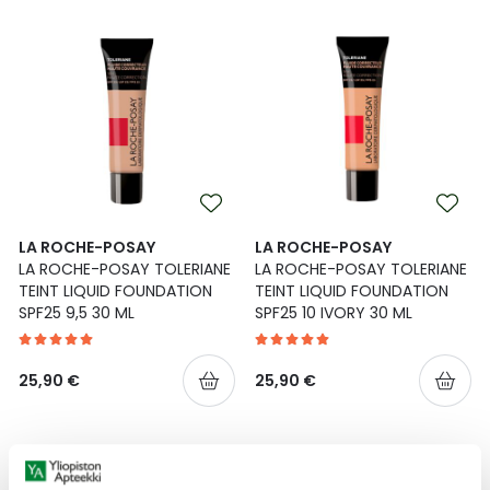
Ulkoilu
Vitamiinit
Syylät ja känsät
Uni ja mieli
YA-tuotesarja
Täit
Vatsa
Ummetus
Yskä
LA ROCHE-POSAY
LA ROCHE-POSAY
Äänen käheys
LA ROCHE-POSAY TOLERIANE
LA ROCHE-POSAY TOLERIANE
TEINT LIQUID FOUNDATION
TEINT LIQUID FOUNDATION
SPF25 9,5 30 ML
SPF25 10 IVORY 30 ML
25,90 €
25,90 €