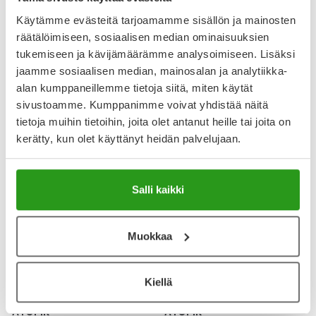
Käytämme evästeitä tarjoamamme sisällön ja mainosten
räätälöimiseen, sosiaalisen median ominaisuuksien
ATOPIK
ATOPIK
tukemiseen ja kävijämäärämme analysoimiseen. Lisäksi
ATOPIK SENSITIVE KAURAÖLJY
ATOPIK SENSITIVE KÄSIVOIDE
jaamme sosiaalisen median, mainosalan ja analytiikka-
30 ML
50 ML
alan kumppaneillemme tietoja siitä, miten käytät
sivustoamme. Kumppanimme voivat yhdistää näitä
36,90 €
11,90 €
tietoja muihin tietoihin, joita olet antanut heille tai joita on
kerätty, kun olet käyttänyt heidän palvelujaan.
Salli kaikki
Muokkaa
Kiellä
ATOPIK
ATOPIK