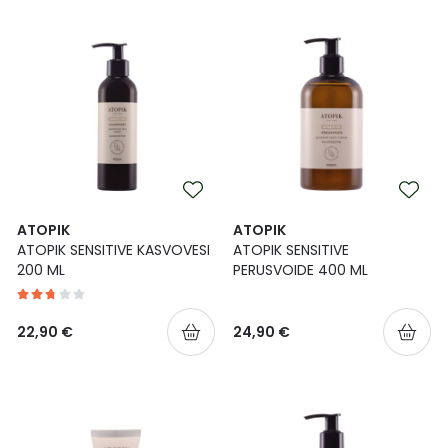
Ulkoilu
Vitamiinit
Syylät ja känsät
Uni ja mieli
YA-tuotesarja
Täit
Vatsa
Ummetus
Yskä
ATOPIK
ATOPIK
Äänen käheys
ATOPIK SENSITIVE KASVOVESI
ATOPIK SENSITIVE
200 ML
PERUSVOIDE 400 ML
22,90 €
24,90 €