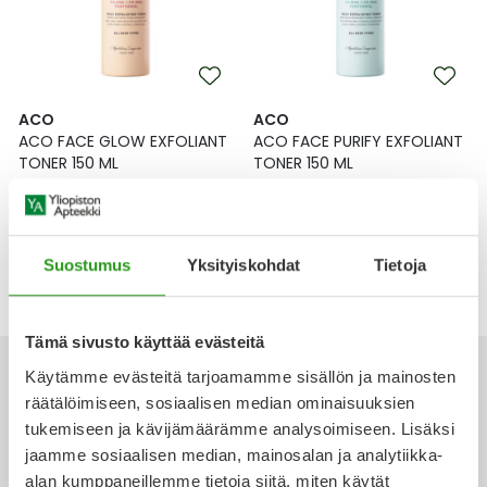
Yleis
Lapset
Vartalon ihonhoito
Nesteytysvalmisteet
Kurkkukipu
Virts
Umme
Matkailu
YA-tuotesarja
Omega-3 ja rasvahapot
Lihas- ja nivelkipu
Virts
ACO
ACO
Vitam
ACO FACE GLOW EXFOLIANT
ACO FACE PURIFY EXFOLIANT
TONER 150 ML
TONER 150 ML
Raskaus, äitiys ja vauvan hoito
Proteiini ja muut lisäravinteet
Närästys
Silmät, korvat ja nenä
Rauta ja rautalisät
Peräpukamat
18,90 €
18,90 €
Suostumus
Yksityiskohdat
Tietoja
Suunhoito
Ravitsemus
Päänsärky
Sydän ja verenkierto
Sinkki
Ripuli
Tämä sivusto käyttää evästeitä
Käytämme evästeitä tarjoamamme sisällön ja mainosten
Testit, mittarit ja laitteet
Ubikinoni - koentsyymi Q10
Suun kuivuminen
räätälöimiseen, sosiaalisen median ominaisuuksien
tukemiseen ja kävijämäärämme analysoimiseen. Lisäksi
Tupakoinnin lopettaminen
Urheilu ja tarvikkeet
Syyhy
jaamme sosiaalisen median, mainosalan ja analytiikka-
Ota yhteyttä
alan kumppaneillemme tietoja siitä, miten käytät