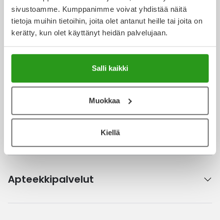
sivustoamme. Kumppanimme voivat yhdistää näitä
Ulkoilu
Vitamiinit
Syylät ja känsät
tietoja muihin tietoihin, joita olet antanut heille tai joita on
kerätty, kun olet käyttänyt heidän palvelujaan.
Verkkoapteekki
Uni ja mieli
YA-tuotesarja
Täit
Vatsa
Ummetus
Salli kaikki
Ajankohtaista
Yskä
Muokkaa
Äänen käheys
Kanta-asiakkuus
Kiellä
Apteekkipalvelut