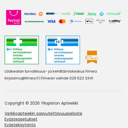
Lääkealan turvallisuus- ja kehittämiskeskus Fimea
kirjaamo@fimea.fi
| Fimean vaihde 029 522 3341
Copyright © 2026 Yliopiston Apteekki
Verkkoapteekin saavutettavuusseloste
Evästeasetukset
Evästekäytäntö