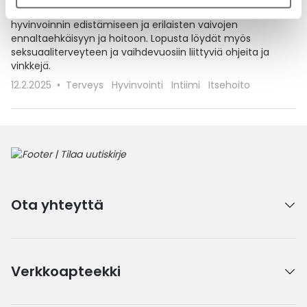
Tälle sivulle olemme koonneet vinkkejä intiimialueen
hyvinvoinnin edistämiseen ja erilaisten vaivojen
ennaltaehkäisyyn ja hoitoon. Lopusta löydät myös
seksuaaliterveyteen ja vaihdevuosiin liittyviä ohjeita ja
vinkkejä.
12.2.2025
Terveys
Hyvinvointi
Intiimi
Itsehoito
Ota yhteyttä
Verkkoapteekki