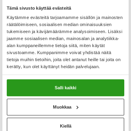
Tuotteella ei ole vielä yhtään arvostelua.
Tämä sivusto käyttää evästeitä
Kirjoita arvostelu
Käytämme evästeitä tarjoamamme sisällön ja mainosten
räätälöimiseen, sosiaalisen median ominaisuuksien
tukemiseen ja kävijämäärämme analysoimiseen. Lisäksi
Katso kaikki TENA-tuotteet
jaamme sosiaalisen median, mainosalan ja analytiikka-
alan kumppaneillemme tietoja siitä, miten käytät
sivustoamme. Kumppanimme voivat yhdistää näitä
tietoja muihin tietoihin, joita olet antanut heille tai joita on
kerätty, kun olet käyttänyt heidän palvelujaan.
Salli kaikki
Muokkaa
Kiellä
Intiimialueen hyvinvointi