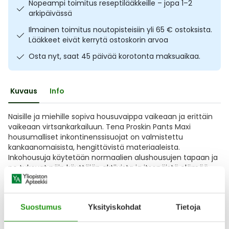
Nopeampi toimitus reseptilääkkeille – jopa 1–2
Ulkoilu
Vitamiinit
Syylät ja känsät
arkipäivässä
Ilmainen toimitus noutopisteisiin yli 65 € ostoksista.
Uni ja mieli
YA-tuotesarja
Täit
Lääkkeet eivät kerrytä ostoskorin arvoa
Osta nyt, saat 45 päivää korotonta maksuaikaa.
Vatsa
Ummetus
Kuvaus
Info
Yskä
Naisille ja miehille sopiva housuvaippa vaikeaan ja erittäin
Äänen käheys
vaikeaan virtsankarkailuun. Tena Proskin Pants Maxi
housumalliset inkontinenssisuojat on valmistettu
kankaanomaisista, hengittävistä materiaaleista.
Inkohousuja käytetään normaalien alushousujen tapaan ja
ne tukevat näin käyttäjän aktiivista ja itsenäistä elämää.
Tehokkaasti nesteen lukitseva imuydin siirtää suurenkin
Näytä koko kuvaus
Suostumus
Yksityiskohdat
Tietoja
Arvostelut ja kokemuksia