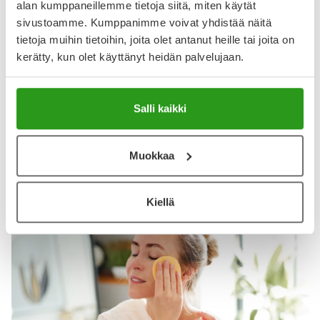
alan kumppaneillemme tietoja siitä, miten käytät
22.8.2023
sivustoamme. Kumppanimme voivat yhdistää näitä
Novexpertin serum
tietoja muihin tietoihin, joita olet antanut heille tai joita on
Erinomainen tuote meikkivoiteen alle. Napakoittaa
kerätty, kun olet käyttänyt heidän palvelujaan.
välittömästi, eikä jätä öljyiseksi.
Salli kaikki
Muokkaa
Katso kaikki Novexpert-tuotteet
Kiellä