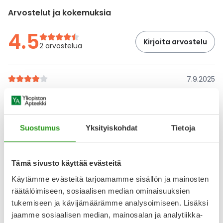
Arvostelut ja kokemuksia
4.5
Kirjoita arvostelu
2 arvostelua
7.9.2025
Loistava tuote
Tämä on toiminut hyvin POD/ruusufinni-ihollani eikä ole
ärsyttänyt sitä. Tuote selkeästi silottaa silmänympäryksen
juonteita ja ihon pintakuivuus on muutenkin helpottanut.
Suostumus
Yksityiskohdat
Tietoja
Mielestäni toimivin hyaluroniseerumi jota olen kokeillut!
Tuote on myös riittoisa.
Tämä sivusto käyttää evästeitä
Yksi tähti pois, koska koostumus on aika paksua ja
tahmaista enkä koe sen levitystä niin helppona.
Käytämme evästeitä tarjoamamme sisällön ja mainosten
Kasvovoiteen (saman sarjan magnesium fluid)
räätälöimiseen, sosiaalisen median ominaisuuksien
levittäminen on haastavaa mikäli tämän ei anna kuivua
tukemiseen ja kävijämäärämme analysoimiseen. Lisäksi
pidempään.
jaamme sosiaalisen median, mainosalan ja analytiikka-