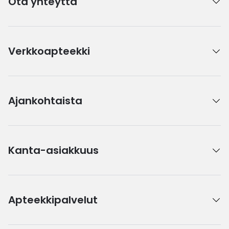
Ota yhteyttä
Verkkoapteekki
Ajankohtaista
Kanta-asiakkuus
Apteekkipalvelut