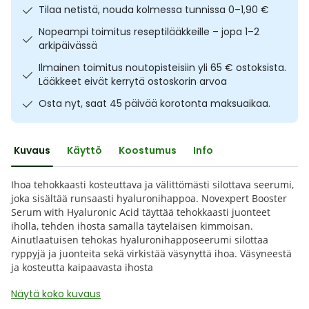
Tilaa netistä, nouda kolmessa tunnissa 0–1,90 €
Ulkoilu
Vitamiinit
Syylät ja känsät
Nopeampi toimitus reseptilääkkeille – jopa 1–2
arkipäivässä
Uni ja mieli
YA-tuotesarja
Täit
Ilmainen toimitus noutopisteisiin yli 65 € ostoksista.
Lääkkeet eivät kerrytä ostoskorin arvoa
Vatsa
Ummetus
Osta nyt, saat 45 päivää korotonta maksuaikaa.
Yskä
Kuvaus
Käyttö
Koostumus
Info
Äänen käheys
Ihoa tehokkaasti kosteuttava ja välittömästi silottava seerumi,
joka sisältää runsaasti hyaluronihappoa. Novexpert Booster
Serum with Hyaluronic Acid täyttää tehokkaasti juonteet
iholla, tehden ihosta samalla täyteläisen kimmoisan.
Ainutlaatuisen tehokas hyaluronihapposeerumi silottaa
ryppyjä ja juonteita sekä virkistää väsynyttä ihoa. Väsyneestä
ja kosteutta kaipaavasta ihosta
Näytä koko kuvaus