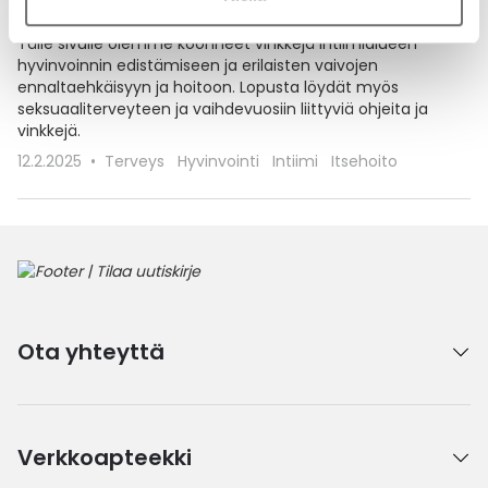
Intiimialueen hyvinvointi
Tälle sivulle olemme koonneet vinkkejä intiimialueen
hyvinvoinnin edistämiseen ja erilaisten vaivojen
ennaltaehkäisyyn ja hoitoon. Lopusta löydät myös
seksuaaliterveyteen ja vaihdevuosiin liittyviä ohjeita ja
vinkkejä.
12.2.2025
Terveys
Hyvinvointi
Intiimi
Itsehoito
Ota yhteyttä
Verkkoapteekki