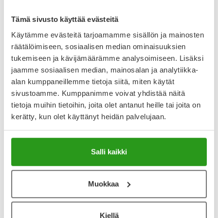
Arvostelut ja kokemuksia
Tuotteella ei ole vielä yhtään arvostelua.
Tämä sivusto käyttää evästeitä
Käytämme evästeitä tarjoamamme sisällön ja mainosten
Kirjoita arvostelu
räätälöimiseen, sosiaalisen median ominaisuuksien
tukemiseen ja kävijämäärämme analysoimiseen. Lisäksi
jaamme sosiaalisen median, mainosalan ja analytiikka-
Katso kaikki Nordic Glide-tuotteet
alan kumppaneillemme tietoja siitä, miten käytät
sivustoamme. Kumppanimme voivat yhdistää näitä
tietoja muihin tietoihin, joita olet antanut heille tai joita on
kerätty, kun olet käyttänyt heidän palvelujaan.
Salli kaikki
Muokkaa
Kiellä