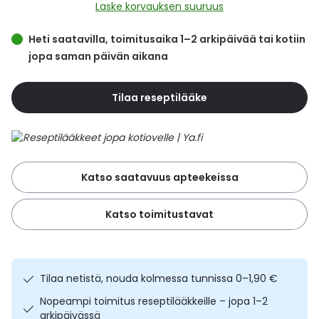
Yleis
Laske korvauksen suuruus
Lapset
Vartalon ihonhoito
Nesteytysvalmisteet
Kurkkukipu
Virts
Heti saatavilla, toimitusaika 1–2 arkipäivää tai kotiin
Umme
jopa saman päivän aikana
Matkailu
YA-tuotesarja
Omega-3 ja rasvahapot
Lihas- ja nivelkipu
Virts
Vitam
Tilaa reseptilääke
Raskaus, äitiys ja vauvan hoito
Proteiini ja muut lisäravinteet
Närästys
Silmät, korvat ja nenä
Rauta ja rautalisät
Peräpukamat
Katso saatavuus apteekeissa
Suunhoito
Ravitsemus
Päänsärky
Katso toimitustavat
Sydän ja verenkierto
Sinkki
Ripuli
Testit, mittarit ja laitteet
Ubikinoni - koentsyymi Q10
Suun kuivuminen
Tilaa netistä, nouda kolmessa tunnissa 0–1,90 €
Tupakoinnin lopettaminen
Urheilu ja tarvikkeet
Syyhy
Nopeampi toimitus reseptilääkkeille – jopa 1–2
arkipäivässä