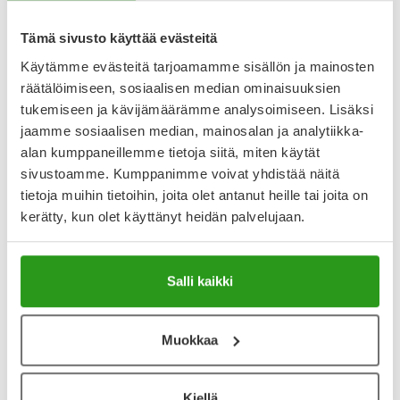
Lääkkeillä ja reseptillä ostetuilla tuotteilla ei ole
palautusoikeutta.
Tämä sivusto käyttää evästeitä
Käytämme evästeitä tarjoamamme sisällön ja mainosten
räätälöimiseen, sosiaalisen median ominaisuuksien
tukemiseen ja kävijämäärämme analysoimiseen. Lisäksi
Varaa reseptilääke apteekkiin, maksa apteekissa
jaamme sosiaalisen median, mainosalan ja analytiikka-
alan kumppaneillemme tietoja siitä, miten käytät
sivustoamme. Kumppanimme voivat yhdistää näitä
Katso kaikki NOCDURNA-tuotteet
tietoja muihin tietoihin, joita olet antanut heille tai joita on
kerätty, kun olet käyttänyt heidän palvelujaan.
YA-muistuttaja
Salli kaikki
Muistuttajan avulla pidät huolen, että tilaat tarvitsemasi
tuotteet ajoissa, eivätkä ne lopu kesken.
Muokkaa
Lisää tuote muistuttajaan
Lue lisää muistuttajasta
Kiellä