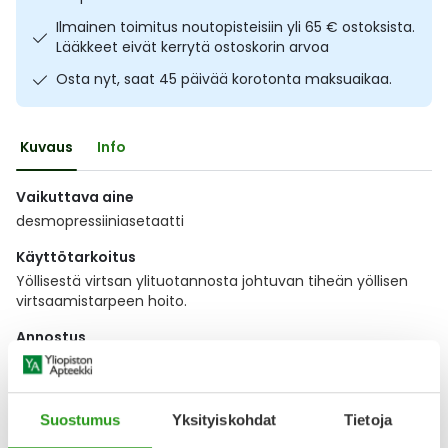
Ulkoilu
Vitamiinit
Syylät ja känsät
Ilmainen toimitus noutopisteisiin yli 65 € ostoksista.
Lääkkeet eivät kerrytä ostoskorin arvoa
Uni ja mieli
YA-tuotesarja
Täit
Osta nyt, saat 45 päivää korotonta maksuaikaa.
Vatsa
Ummetus
Kuvaus
Info
Yskä
Vaikuttava aine
desmopressiiniasetaatti
Äänen käheys
Käyttötarkoitus
Yöllisestä virtsan ylituotannosta johtuvan tiheän yöllisen
virtsaamistarpeen hoito.
Annostus
Lääkärin ohje
Näytä koko kuvaus
Suostumus
Yksityiskohdat
Tietoja