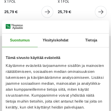
Yleis
X 1 FOL
X 1 FOL
Lapset
Vartalon ihonhoito
Nesteytysvalmisteet
Kurkkukipu
Virts
25,79 €
25,79 €
Umme
Matkailu
YA-tuotesarja
Omega-3 ja rasvahapot
Lihas- ja nivelkipu
Virts
Vitam
Raskaus, äitiys ja vauvan hoito
Proteiini ja muut lisäravinteet
Närästys
Suostumus
Yksityiskohdat
Tietoja
Silmät, korvat ja nenä
Rauta ja rautalisät
Peräpukamat
Tämä sivusto käyttää evästeitä
Ota yhteyttä
Suunhoito
Ravitsemus
Päänsärky
Käytämme evästeitä tarjoamamme sisällön ja mainosten
räätälöimiseen, sosiaalisen median ominaisuuksien
Sydän ja verenkierto
Sinkki
Ripuli
tukemiseen ja kävijämäärämme analysoimiseen. Lisäksi
jaamme sosiaalisen median, mainosalan ja analytiikka-
Verkkoapteekki
alan kumppaneillemme tietoja siitä, miten käytät
Testit, mittarit ja laitteet
Ubikinoni - koentsyymi Q10
Suun kuivuminen
sivustoamme. Kumppanimme voivat yhdistää näitä
tietoja muihin tietoihin, joita olet antanut heille tai joita on
Tupakoinnin lopettaminen
Urheilu ja tarvikkeet
Syyhy
kerätty, kun olet käyttänyt heidän palvelujaan.