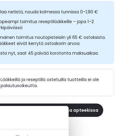
ilaa netistä, nouda kolmessa tunnissa 0–1,90 €
opeampi toimitus reseptilääkkeille – jopa 1–2
rkipäivässä
lmainen toimitus noutopisteisiin yli 65 € ostoksista.
ääkkeet eivät kerrytä ostoskorin arvoa
sta nyt, saat 45 päivää korotonta maksuaikaa.
Lääkkeillä ja reseptillä ostetuilla tuotteilla ei ole
palautusoikeutta.
 reseptilääke apteekkiin, maksa apteekissa
ikki MYRELEZ-tuotteet