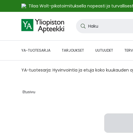
Tilaa Wolt-pikatoimituksella nopeasti ja turvallisest
Skip
to
Haku
Content
YA-TUOTESARJA
TARJOUKSET
UUTUUDET
TERV
YA-tuotesarja: Hyvinvointia ja etuja koko kuukauden 
Etusivu‎
Skip
to
the
end