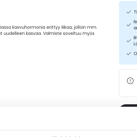
T
N
ssa kasvuhormonia erittyy liikaa, jolloin mm.
a
vat uudelleen kasvaa. Valmiste soveltuu myös
I
L
O
Varaa
Katso ka