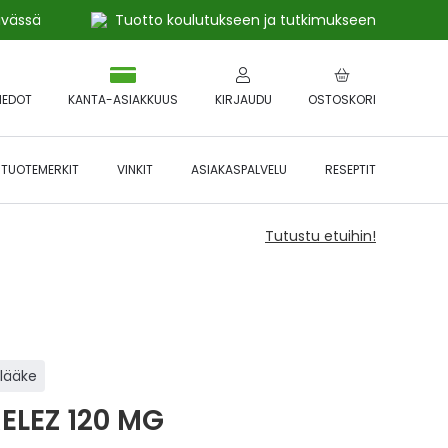
ivässä
Tuotto koulutukseen ja tutkimukseen
IEDOT
KANTA-ASIAKKUUS
KIRJAUDU
OSTOSKORI
TUOTEMERKIT
VINKIT
ASIAKASPALVELU
RESEPTIT
Tutustu etuihin!
ilääke
ELEZ 120 MG