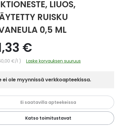
KTIONESTE, LIUOS,
TÄYTETTY RUISKU
VANEULA 0,5 ML
1,33 €
hinta
60,00 €
/l
Laske korvauksen suuruus
 ei ole myynnissä verkkoapteekissa.
Ei saatavilla apteekeissa
Katso toimitustavat