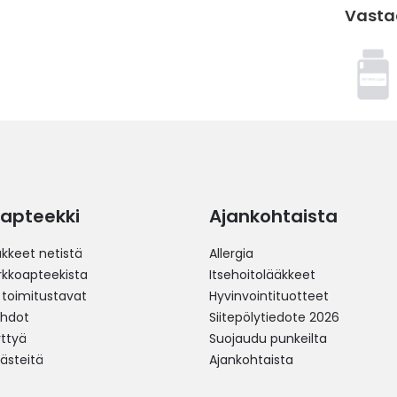
Vasta
apteekki
Ajankohtaista
äkkeet netistä
Allergia
erkkoapteekista
Itsehoitolääkkeet
 toimitustavat
Hyvinvointituotteet
ehdot
Siitepölytiedote 2026
yttyä
Suojaudu punkeilta
västeitä
Ajankohtaista