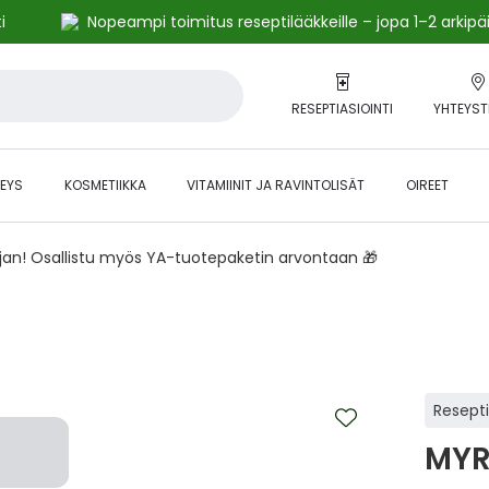
i
Nopeampi toimitus reseptilääkkeille – jopa 1–2 arkipä
RESEPTIASIOINTI
YHTEYST
EYS
KOSMETIIKKA
VITAMIINIT JA RAVINTOLISÄT
OIREET
ajan! Osallistu myös YA-tuotepaketin arvontaan 🎁
Resept
MYR