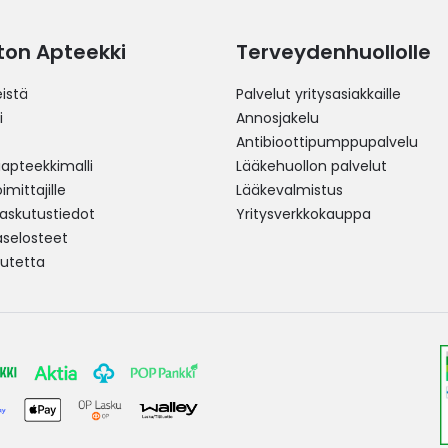
ston Apteekki
Terveydenhuollolle
istä
Palvelut yritysasiakkaille
i
Annosjakelu
Antibioottipumppupalvelu
pteekkimalli
Lääkehuollon palvelut
mittajille
Lääkevalmistus
 laskutustiedot
Yritysverkkokauppa
aselosteet
utetta