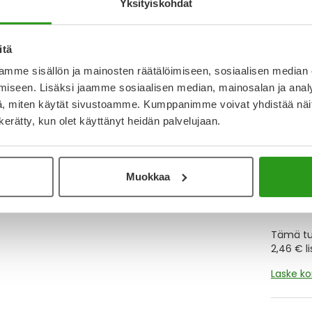
Yksityiskohdat
Y
itä
mme sisällön ja mainosten räätälöimiseen, sosiaalisen median
Muistutt
iseen. Lisäksi jaamme sosiaalisen median, mainosalan ja analy
tuotteet
, miten käytät sivustoamme. Kumppanimme voivat yhdistää näitä t
n kerätty, kun olet käyttänyt heidän palvelujaan.
Lue lisä
Muokkaa
Kela-
Tämä tuo
2,46 € l
Laske k