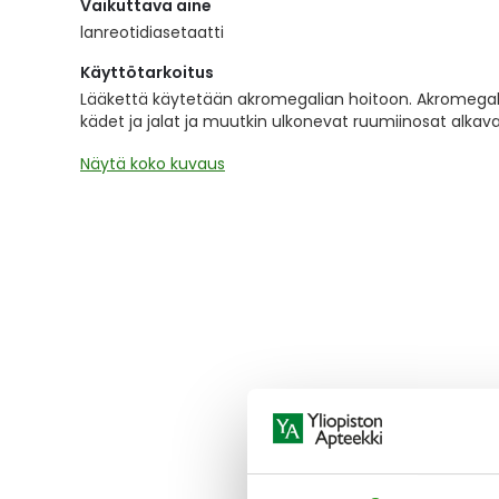
Vaikuttava aine
the
images
lanreotidiasetaatti
gallery
Käyttötarkoitus
Lääkettä käytetään akromegalian hoitoon. Akromegalia
kädet ja jalat ja muutkin ulkonevat ruumiinosat alka
Näytä koko kuvaus