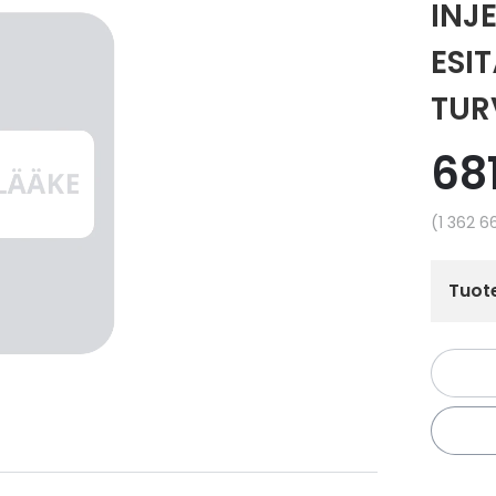
INJE
ESI
TUR
68
Yksikkö
1 362 6
Tuote