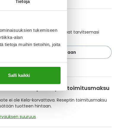
Tietoja
A-muistuttaja
 ominaisuuksien tukemiseen
ajan avulla pidät huolen, että tilaat tarvitsemasi
tiikka-alan
 ajoissa, eivätkä ne lopu kesken.
ietoja muihin tietoihin, joita
Lisää tuote muistuttajaan
ä muistuttajasta
Salli kaikki
korvattavuus ja reseptin toimitusmaksu
te ei ole Kela-korvattava. Reseptin toimitusmaksu
isätään tuotteen hintaan.
orvauksen suuruus