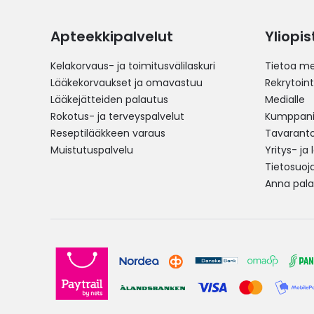
Apteekkipalvelut
Yliopi
Kelakorvaus- ja toimitusvälilaskuri
Tietoa me
Lääkekorvaukset ja omavastuu
Rekrytoint
Lääkejätteiden palautus
Medialle
Rokotus- ja terveyspalvelut
Kumppania
Reseptilääkkeen varaus
Tavarantoi
Muistutuspalvelu
Yritys- ja
Tietosuoj
Anna pala