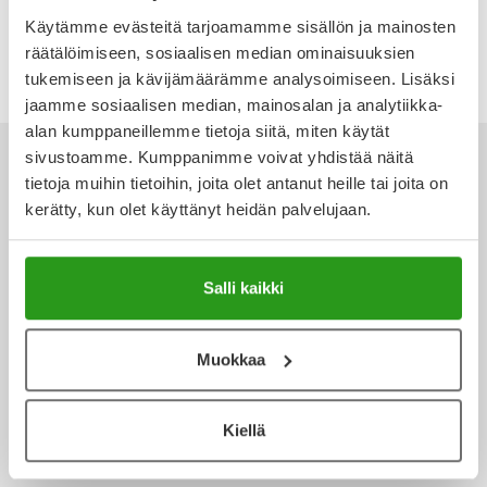
427,50 €
Ulkoilu
Vitamiinit
Syylät ja känsät
Käytämme evästeitä tarjoamamme sisällön ja mainosten
räätälöimiseen, sosiaalisen median ominaisuuksien
tukemiseen ja kävijämäärämme analysoimiseen. Lisäksi
Uni ja mieli
YA-tuotesarja
Täit
jaamme sosiaalisen median, mainosalan ja analytiikka-
alan kumppaneillemme tietoja siitä, miten käytät
Vatsa
Ummetus
sivustoamme. Kumppanimme voivat yhdistää näitä
tietoja muihin tietoihin, joita olet antanut heille tai joita on
Yskä
kerätty, kun olet käyttänyt heidän palvelujaan.
Ota yhteyttä
Äänen käheys
Salli kaikki
Verkkoapteekki
Muokkaa
Kiellä
Ajankohtaista