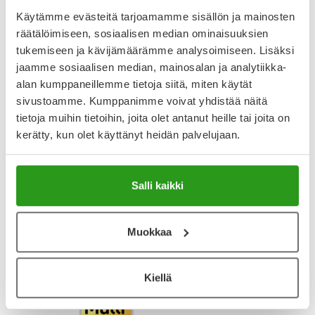
Arvostelut ja kokemuksia
Käytämme evästeitä tarjoamamme sisällön ja mainosten
räätälöimiseen, sosiaalisen median ominaisuuksien
4
tukemiseen ja kävijämäärämme analysoimiseen. Lisäksi
Kirjoita arvostelu
3 arvostelua
jaamme sosiaalisen median, mainosalan ja analytiikka-
alan kumppaneillemme tietoja siitä, miten käytät
sivustoamme. Kumppanimme voivat yhdistää näitä
23.1.2025
tietoja muihin tietoihin, joita olet antanut heille tai joita on
Paras monivitamiini.
kerätty, kun olet käyttänyt heidän palvelujaan.
29.5.2024
Salli kaikki
Monivitamiini
Tosiaan D-vitamiinia saisi olla enemmän kuin 5 mg.
Muokkaa
Näytä lisää arvosteluja
Kiellä