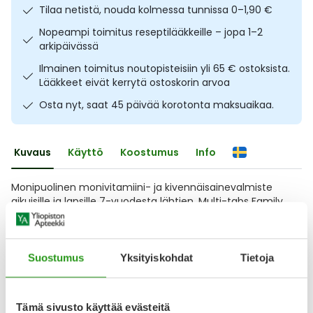
Tilaa netistä, nouda kolmessa tunnissa 0–1,90 €
Ulkoilu
Vitamiinit
Syylät ja känsät
Nopeampi toimitus reseptilääkkeille – jopa 1–2
arkipäivässä
Uni ja mieli
YA-tuotesarja
Täit
Ilmainen toimitus noutopisteisiin yli 65 € ostoksista.
Lääkkeet eivät kerrytä ostoskorin arvoa
Vatsa
Ummetus
Osta nyt, saat 45 päivää korotonta maksuaikaa.
Yskä
Kuvaus
Käyttö
Koostumus
Info
Äänen käheys
Monipuolinen monivitamiini- ja kivennäisainevalmiste
aikuisille ja lapsille 7-vuodesta lähtien. Multi-tabs Family
monivitamiini sopii erityisesti silloin, kun haluat turvata
kaikkien tärkeiden vitamiinien päivittäisen tarpeen.
Valmiste sisältää esimerkiksi C- ja D-vitamiinia, joka
tukevat vastustuskykyä ja edistävät immuunijärjestelmän
Suostumus
Yksityiskohdat
Tietoja
normaalia toimintaa. Valmisteen sisältämät
Näytä koko kuvaus
Tämä sivusto käyttää evästeitä