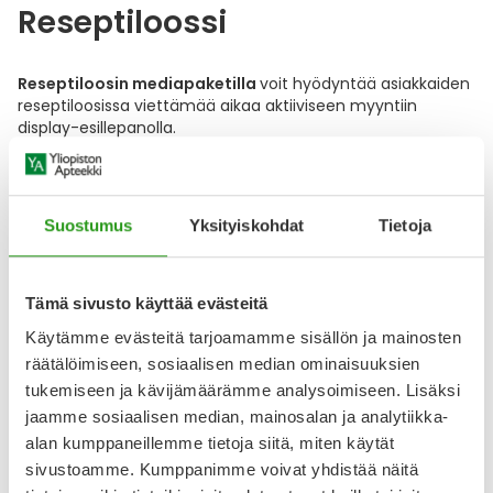
Reseptiloossi
Reseptiloosin mediapaketilla
voit hyödyntää asiakkaiden
reseptiloosissa viettämää aikaa aktiiviseen myyntiin
display-esillepanolla.
Tämä mediapaketti sopii myös itsehoitolääkkeille.
Näkyvyys
:
Suostumus
Yksityiskohdat
Tietoja
Tavarantoimittajan teettämä pöytädisplay (syvyys
max. 15 cm, leveys max. 15 cm, korkeus max. 30 cm)
Tämä sivusto käyttää evästeitä
Käytämme evästeitä tarjoamamme sisällön ja mainosten
Kesto:
1 kuukausi
Hinta:
4 990 €
räätälöimiseen, sosiaalisen median ominaisuuksien
Materiaalit:
Tavarantoimittajalta tarvitaan valmiit
tukemiseen ja kävijämäärämme analysoimiseen. Lisäksi
materiaalit.
jaamme sosiaalisen median, mainosalan ja analytiikka-
alan kumppaneillemme tietoja siitä, miten käytät
Aineistot
sivustoamme. Kumppanimme voivat yhdistää näitä