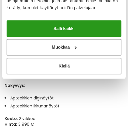
tietoja muihin tietoihin, joita olet antanut heille tai joita on
kerätty, kun olet käyttänyt heidän palvelujaan.
Display-teline
Salli kaikki
Diginäytöt
Muokkaa
Diginäytöillä
varmistat kampanjasi näkyvyyden
apteekeissa sekä apteekkien ikkunoissa. Tämä
Kiellä
mediapaketti sopii hyvin myös add-on-paketiksi toisen
mediapaketin tueksi.
Näkyvyys:
Apteekkien diginäytöt
Apteekkien ikkunanäytöt
Kesto:
2 viikkoa
Hinta:
3 990 €