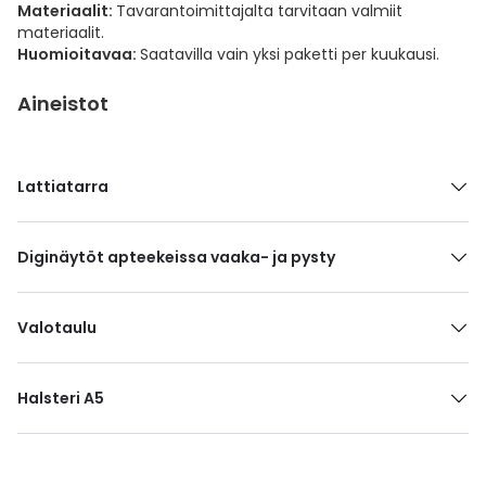
Materiaalit:
Tavarantoimittajalta tarvitaan valmiit
Ulkoilu
Vitamiinit
Syylät ja känsät
materiaalit.
Huomioitavaa:
Saatavilla vain yksi paketti per kuukausi.
Uni ja mieli
YA-tuotesarja
Täit
Aineistot
Vatsa
Ummetus
Lattiatarra
Yskä
Äänen käheys
Diginäytöt apteekeissa vaaka- ja pysty
Valotaulu
Halsteri A5