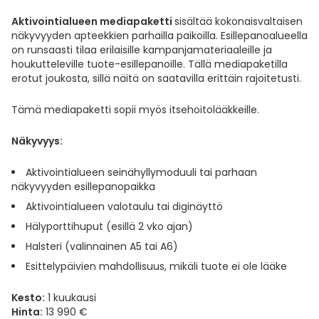
Yleis
Aktivointialueen mediapaketti
sisältää kokonaisvaltaisen
Lapset
Vartalon ihonhoito
Nesteytysvalmisteet
Kurkkukipu
Virts
näkyvyyden apteekkien parhailla paikoilla. Esillepanoalueella
Umme
on runsaasti tilaa erilaisille kampanjamateriaaleille ja
houkutteleville tuote-esillepanoille. Tällä mediapaketilla
Matkailu
YA-tuotesarja
Omega-3 ja rasvahapot
Lihas- ja nivelkipu
Virts
erotut joukosta, sillä näitä on saatavilla erittäin rajoitetusti.
Vitam
Raskaus, äitiys ja vauvan hoito
Proteiini ja muut lisäravinteet
Närästys
Tämä mediapaketti sopii myös itsehoitolääkkeille.
Näkyvyys:
Silmät, korvat ja nenä
Rauta ja rautalisät
Peräpukamat
Aktivointialueen seinähyllymoduuli tai parhaan
Suunhoito
Ravitsemus
Päänsärky
näkyvyyden esillepanopaikka
Aktivointialueen valotaulu tai diginäyttö
Sydän ja verenkierto
Sinkki
Ripuli
Hälyporttihuput (esillä 2 vko ajan)
Halsteri (valinnainen A5 tai A6)
Testit, mittarit ja laitteet
Ubikinoni - koentsyymi Q10
Suun kuivuminen
Esittelypäivien mahdollisuus, mikäli tuote ei ole lääke
Tupakoinnin lopettaminen
Urheilu ja tarvikkeet
Syyhy
Kesto:
1 kuukausi
Hinta:
13 990 €