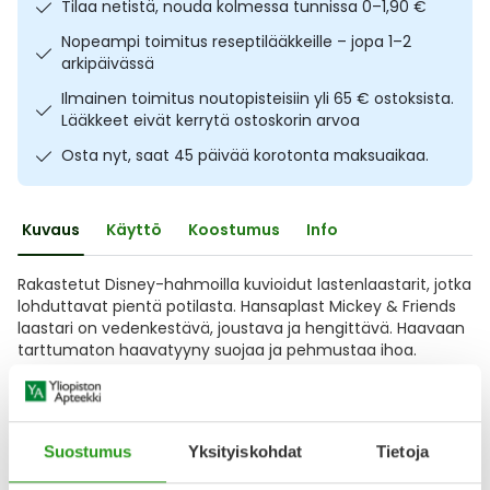
Tilaa netistä, nouda kolmessa tunnissa 0–1,90 €
Ulkoilu
Vitamiinit
Syylät ja känsät
Nopeampi toimitus reseptilääkkeille – jopa 1–2
arkipäivässä
Uni ja mieli
YA-tuotesarja
Täit
Ilmainen toimitus noutopisteisiin yli 65 € ostoksista.
Lääkkeet eivät kerrytä ostoskorin arvoa
Vatsa
Ummetus
Osta nyt, saat 45 päivää korotonta maksuaikaa.
Yskä
Kuvaus
Käyttö
Koostumus
Info
Äänen käheys
Rakastetut Disney-hahmoilla kuvioidut lastenlaastarit, jotka
lohduttavat pientä potilasta. Hansaplast Mickey & Friends
laastari on vedenkestävä, joustava ja hengittävä. Haavaan
tarttumaton haavatyyny suojaa ja pehmustaa ihoa.
Hellävarainen laastari on kivuton irrottaa iholta.
Pakkauksessa 20 kpl laastareita pienten haavojen
peittämiseen ja suojaamiseen. Ei sisällä lateksia.
Suostumus
Yksityiskohdat
Tietoja
Näytä koko kuvaus