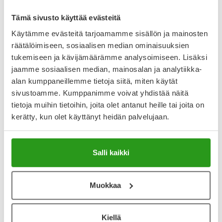
Arvostelut ja kokemuksia
Tämä sivusto käyttää evästeitä
Tuotteella ei ole vielä yhtään arvostelua.
Käytämme evästeitä tarjoamamme sisällön ja mainosten
Kirjoita arvostelu
räätälöimiseen, sosiaalisen median ominaisuuksien
tukemiseen ja kävijämäärämme analysoimiseen. Lisäksi
jaamme sosiaalisen median, mainosalan ja analytiikka-
Katso kaikki Hansaplast-tuotteet
alan kumppaneillemme tietoja siitä, miten käytät
sivustoamme. Kumppanimme voivat yhdistää näitä
tietoja muihin tietoihin, joita olet antanut heille tai joita on
kerätty, kun olet käyttänyt heidän palvelujaan.
Salli kaikki
Muokkaa
Kiellä