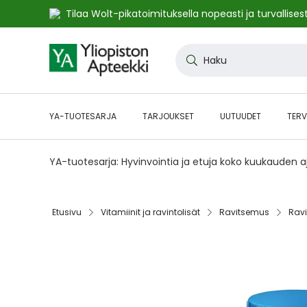
Tilaa Wolt-pikatoimituksella nopeasti ja turvallisest
Skip
to
Haku
Content
YA-TUOTESARJA
TARJOUKSET
UUTUUDET
TERV
YA-tuotesarja: Hyvinvointia ja etuja koko kuukauden 
Etusivu‎
Vitamiinit ja ravintolisät‎
Ravitsemus‎
Ravi
Skip
to
the
end