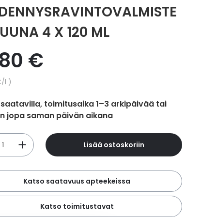
DENNYSRAVINTOVALMISTE
RUUNA 4 X 120 ML
,80 €
hinta
€
/l
 saatavilla, toimitusaika 1–3 arkipäivää tai
in jopa saman päivän aikana
Lisää ostoskoriin
Katso saatavuus apteekeissa
Katso toimitustavat