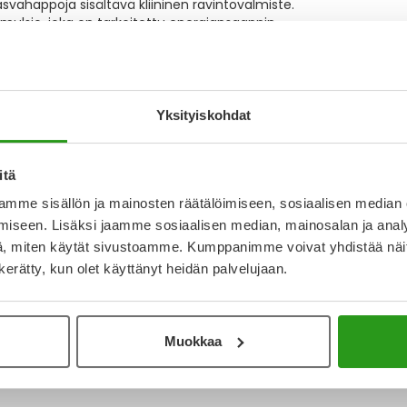
rasvahappoja sisältävä kliininen ravintovalmiste.
mulsio, joka on tarkoitettu energiansaannin
Näytä
iste sopii täydentävään ravitsemushoitoon
ski. Laktoositon ja
T
Yksityiskohdat
N
a
I
itä
L
mme sisällön ja mainosten räätälöimiseen, sosiaalisen median
O
iseen. Lisäksi jaamme sosiaalisen median, mainosalan ja analy
, miten käytät sivustoamme. Kumppanimme voivat yhdistää näitä t
n kerätty, kun olet käyttänyt heidän palvelujaan.
Katso ka
Muokkaa