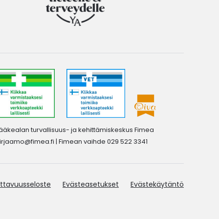
ääkealan turvallisuus- ja kehittämiskeskus Fimea
irjaamo@fimea.fi
| Fimean vaihde 029 522 3341
ttavuusseloste
Evästeasetukset
Evästekäytäntö