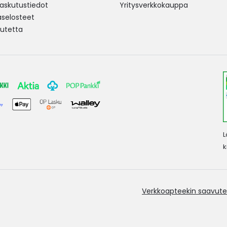
 laskutustiedot
Yritysverkkokauppa
aselosteet
utetta
L
k
Verkkoapteekin saavute