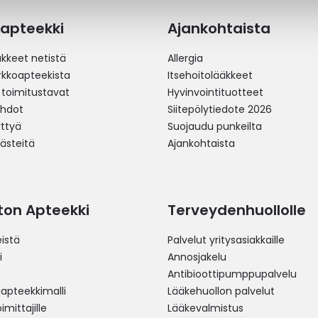
apteekki
Ajankohtaista
äkkeet netistä
Allergia
erkkoapteekista
Itsehoitolääkkeet
 toimitustavat
Hyvinvointituotteet
ehdot
Siitepölytiedote 2026
yttyä
Suojaudu punkeilta
västeitä
Ajankohtaista
ston Apteekki
Terveydenhuollolle
istä
Palvelut yritysasiakkaille
i
Annosjakelu
Antibioottipumppupalvelu
pteekkimalli
Lääkehuollon palvelut
mittajille
Lääkevalmistus