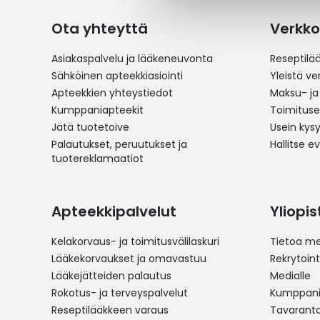
Ota yhteyttä
Verkko
Asiakaspalvelu ja lääkeneuvonta
Reseptilä
Sähköinen apteekkiasiointi
Yleistä v
Apteekkien yhteystiedot
Maksu- ja
Kumppaniapteekit
Toimitus
Jätä tuotetoive
Usein kys
Palautukset, peruutukset ja
Hallitse e
tuotereklamaatiot
Apteekkipalvelut
Yliopi
Kelakorvaus- ja toimitusvälilaskuri
Tietoa me
Lääkekorvaukset ja omavastuu
Rekrytoint
Lääkejätteiden palautus
Medialle
Rokotus- ja terveyspalvelut
Kumppania
Reseptilääkkeen varaus
Tavarantoi