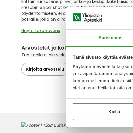
Erittäin runsasenerginen, pitkä- ja keskipitkäketjuisia 
the
Fresubin 5 kcal shot on suun kautta nautittava rasvae
images
täydentämiseen, ei ainoaksi ravinnonlähteeksi. Valm
gallery
potilaille, joilla on aliravitsemus tai aliravitsemuksen ri
Näytä koko kuvaus
Suostumus
Arvostelut ja kokemuksia
Tuotteella ei ole vielä yhtään arvostelua.
Tämä sivusto käyttää eväste
Käytämme evästeitä tarjoama
Kirjoita arvostelu
ja kävijämäärämme analysoim
kumppaneillemme tietoja siitä
olet antanut heille tai joita o
Kiellä