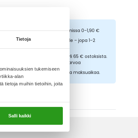
 alin hinta 30 päivän ajalta
ilaa netistä, nouda kolmessa tunnissa 0–1,90 €
Tietoja
opeampi toimitus reseptilääkkeille – jopa 1–2
rkipäivässä
lmainen toimitus noutopisteisiin yli 65 € ostoksista.
ääkkeet eivät kerrytä ostoskorin arvoa
 ominaisuuksien tukemiseen
sta nyt, saat 45 päivää korotonta maksuaikaa.
tiikka-alan
ietoja muihin tietoihin, joita
ikki Fresubin-tuotteet
Salli kaikki