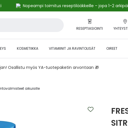
i
Nopeampi toimitus reseptilääkkeille – jopa 1–2 arkipä
RESEPTIASIOINTI
YHTEYST
EYS
KOSMETIIKKA
VITAMIINIT JA RAVINTOLISÄT
OIREET
ajan! Osallistu myös YA-tuotepaketin arvontaan 🎁
ntovalmisteet aikuisille‎
FRE
SIT