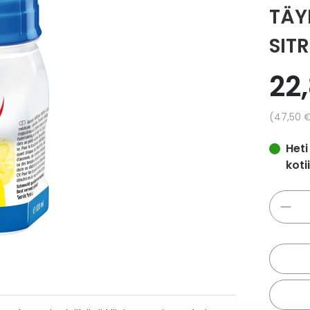
TÄY
SIT
22
Yksikkö
47,50 
Heti
koti
Määrä