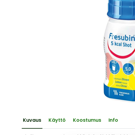
of
the
images
gallery
Skip
to
the
Kuvaus
Käyttö
Koostumus
Info
beginning
of