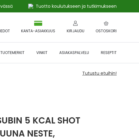
ivässä
Tuotto koulutukseen ja tutkimukseen
IEDOT
KANTA-ASIAKKUUS
KIRJAUDU
OSTOSKORI
TUOTEMERKIT
VINKIT
ASIAKASPALVELU
RESEPTIT
Tutustu etuihin!
SUBIN 5 KCAL SHOT
RUUNA NESTE,