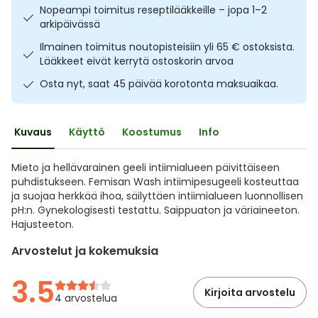
Nopeampi toimitus reseptilääkkeille – jopa 1–2
Ulkoilu
Vitamiinit
Syylät ja känsät
arkipäivässä
Ilmainen toimitus noutopisteisiin yli 65 € ostoksista.
Uni ja mieli
YA-tuotesarja
Täit
Lääkkeet eivät kerrytä ostoskorin arvoa
Osta nyt, saat 45 päivää korotonta maksuaikaa.
Vatsa
Ummetus
Yskä
Kuvaus
Käyttö
Koostumus
Info
Äänen käheys
Mieto ja hellävarainen geeli intiimialueen päivittäiseen
puhdistukseen. Femisan Wash intiimipesugeeli kosteuttaa
ja suojaa herkkää ihoa, säilyttäen intiimialueen luonnollisen
pH:n. Gynekologisesti testattu. Saippuaton ja väriaineeton.
Hajusteeton.
Arvostelut ja kokemuksia
3.5
Kirjoita arvostelu
4 arvostelua