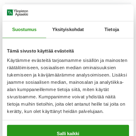
27.9.2025
Ok
Ihan Ok. Ei juuri vaahtoa yhtään, mikä mökki oloissa hyvä,
Suostumus
Yksityiskohdat
Tietoja
kun vettä ei liiemmin ole. Helppo huuhdella pois. Kallis mistä
otan tähtiä pois. Tuoksuttomuus ++
Tämä sivusto käyttää evästeitä
4.1.2024
Käytämme evästeitä tarjoamamme sisällön ja mainosten
Erittäin hyvä
räätälöimiseen, sosiaalisen median ominaisuuksien
Täydellinen intiimipesuaine joka ei kirvele yhtään
tukemiseen ja kävijämäärämme analysoimiseen. Lisäksi
herkilläkään limakalvoilla. Mukava koostumus, ei vaahtoa
jaamme sosiaalisen median, mainosalan ja analytiikka-
liikaa. Plussaa tuoksuttomuudesta.
alan kumppaneillemme tietoja siitä, miten käytät
sivustoamme. Kumppanimme voivat yhdistää näitä
Näytä lisää arvosteluja
tietoja muihin tietoihin, joita olet antanut heille tai joita on
kerätty, kun olet käyttänyt heidän palvelujaan.
Katso kaikki Femisan-tuotteet
Salli kaikki