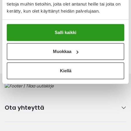
Näytä koko kuvaus
tietoja muihin tietoihin, joita olet antanut heille tai joita on
kerätty, kun olet käyttänyt heidän palvelujaan.
Arvostelut ja kokemuksia
Tuotteella ei ole vielä yhtään arvostelua.
Salli kaikki
Kirjoita arvostelu
Muokkaa
Katso kaikki Embryolisse-tuotteet
Kiellä
Ota yhteyttä