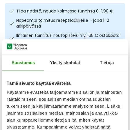
Ulkoilu
Vitamiinit
Syylät ja känsät
Tilaa netistä, nouda kolmessa tunnissa 0–1,90 €
Nopeampi toimitus reseptilääkkeille – jopa 1–2
Uni ja mieli
YA-tuotesarja
Täit
arkipäivässä
Ilmainen toimitus noutopisteisiin yli 65 € ostoksista.
Vatsa
Ummetus
Lääkkeet eivät kerrytä ostoskorin arvoa
Osta nyt, saat 45 päivää korotonta maksuaikaa.
Yskä
Suostumus
Yksityiskohdat
Tietoja
Äänen käheys
Kuvaus
Käyttö
Koostumus
Info
Tämä sivusto käyttää evästeitä
Hehkua tuova geelivoide kasvoille. Embryolisse Radiant
Complexion Cream Apricot Glow 30 ml tuo luonnollista
Käytämme evästeitä tarjoamamme sisällön ja mainosten
kuulautta kasvojen iholle ja sitä voi käyttää sellaisenaan tai
räätälöimiseen, sosiaalisen median ominaisuuksien
meikin alla. Geelimäinen voide kosteuttaa ihoa tehokkaasti
tukemiseen ja kävijämäärämme analysoimiseen. Lisäksi
köynnöskrassiuutteen ja hyaluronihapon avulla.
jaamme sosiaalisen median, mainosalan ja analytiikka-
Hienovaraiset aprikoosiset ja helmiäishohtoiset pigmentit
sulautuvat ihoon luonnollisesti, ja
alan kumppaneillemme tietoja siitä, miten käytät
sivustoamme. Kumppanimme voivat yhdistää näitä