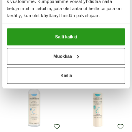
sivustoamme. Kumppanimme voivat yhdistää näitä
tietoja muihin tietoihin, joita olet antanut heille tai joita on
kerätty, kun olet käyttänyt heidän palvelujaan.
EMBRYOLISSE
EMBRYOLISSE
Salli kaikki
EMBRYOLISSE HYDRA CREAM
EMBRYOLISSE LAIT CRÈME
LIGHT 40 ML
FLUID+ 75 ML
Muokkaa
19,50 €
16,00 €
Kiellä
Uutta!
Uutta!