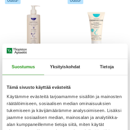
Uutta!
Uutta!
EMBRYOLISSE
EMBRYOLISSE
EMBRYOLISSE LAIT CRÈME
EMBRYOLISSE CICALISSE
Suostumus
Yksityiskohdat
Tietoja
FLUID+ 400 ML
HANDS & NAILS 30 ML
31,50 €
13,00 €
Tämä sivusto käyttää evästeitä
Käytämme evästeitä tarjoamamme sisällön ja mainosten
räätälöimiseen, sosiaalisen median ominaisuuksien
Uutta!
Uutta!
tukemiseen ja kävijämäärämme analysoimiseen. Lisäksi
jaamme sosiaalisen median, mainosalan ja analytiikka-
alan kumppaneillemme tietoja siitä, miten käytät