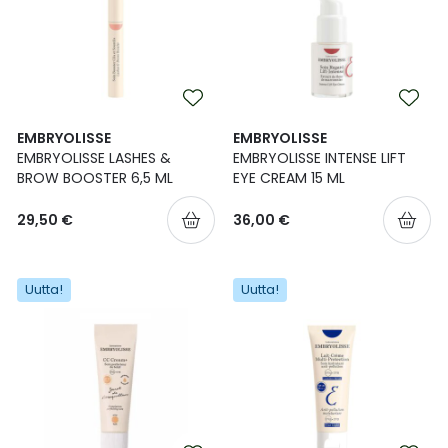
Ulkoilu
Vitamiinit
Syylät ja känsät
Uni ja mieli
YA-tuotesarja
Täit
Vatsa
Ummetus
EMBRYOLISSE
EMBRYOLISSE
EMBRYOLISSE LASHES &
EMBRYOLISSE INTENSE LIFT
BROW BOOSTER 6,5 ML
EYE CREAM 15 ML
Yskä
29,50 €
36,00 €
Äänen käheys
Uutta!
Uutta!