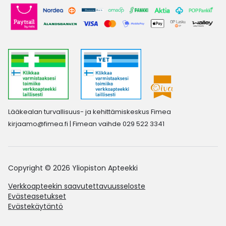
Lääkealan turvallisuus- ja kehittämiskeskus Fimea
kirjaamo@fimea.fi
| Fimean vaihde 029 522 3341
Copyright © 2026 Yliopiston Apteekki
Verkkoapteekin saavutettavuusseloste
Evästeasetukset
Evästekäytäntö