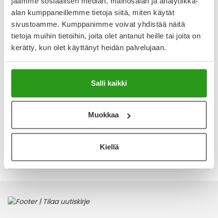
jaamme sosiaalisen median, mainosalan ja analytiikka-
appelsiininkukkaa, taikapähkinävettä ja ruiskaunokkia, jotka
tekevät käytöstä miellyttävän raikkaan. Hienojakoinen
alan kumppaneillemme tietoja siitä, miten käytät
suihke sopii ihon virkistämiseen päivän aikana, meikin
sivustoamme. Kumppanimme voivat yhdistää näitä
kiinnittämiseen sekä osaksi päivittäistä ihonhoitoa, kun
tietoja muihin tietoihin, joita olet antanut heille tai joita on
haluat kasvoille kosteutetun ja raikkaan tunteen.
kerätty, kun olet käyttänyt heidän palvelujaan.
Näytä koko kuvaus
Arvostelut ja kokemuksia
Salli kaikki
Tuotteella ei ole vielä yhtään arvostelua.
Muokkaa
Kirjoita arvostelu
Kiellä
Katso kaikki Embryolisse-tuotteet