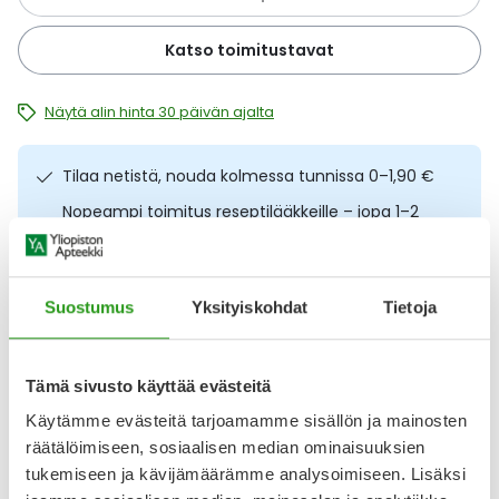
Ulkoilu
Vitamiinit
Syylät ja känsät
Katso toimitustavat
Uni ja mieli
YA-tuotesarja
Täit
Näytä alin hinta 30 päivän ajalta
Vatsa
Ummetus
Tilaa netistä, nouda kolmessa tunnissa 0–1,90 €
Yskä
Nopeampi toimitus reseptilääkkeille – jopa 1–2
arkipäivässä
Äänen käheys
Ilmainen toimitus noutopisteisiin yli 65 € ostoksista.
Lääkkeet eivät kerrytä ostoskorin arvoa
Suostumus
Yksityiskohdat
Tietoja
Osta nyt, saat 45 päivää korotonta maksuaikaa.
Tämä sivusto käyttää evästeitä
Kuvaus
Käyttö
Koostumus
Info
Käytämme evästeitä tarjoamamme sisällön ja mainosten
räätälöimiseen, sosiaalisen median ominaisuuksien
Raikastava ja kosteuttava kasvovesisuihke. Embryolisse Eau
tukemiseen ja kävijämäärämme analysoimiseen. Lisäksi
De Beaute Rosamelis 200 ml sisältää ruusuvettä,