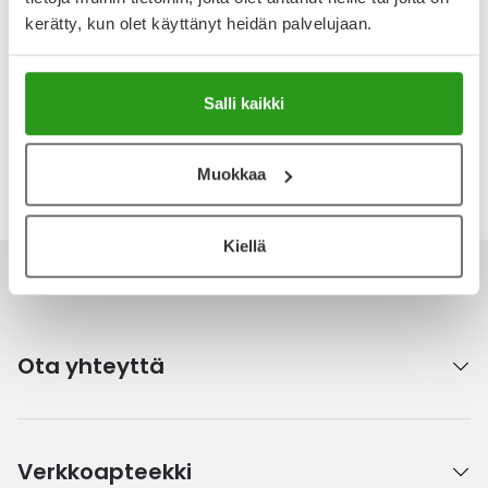
Arvostelut ja kokemuksia
kerätty, kun olet käyttänyt heidän palvelujaan.
Tuotteella ei ole vielä yhtään arvostelua.
Kirjoita arvostelu
Salli kaikki
Katso kaikki Embryolisse-tuotteet
Muokkaa
Kiellä
Ota yhteyttä
Verkkoapteekki