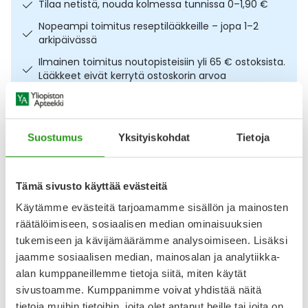
Tilaa netistä, nouda kolmessa tunnissa 0–1,90 €
Ulkoilu
Vitamiinit
Syylät ja känsät
Nopeampi toimitus reseptilääkkeille – jopa 1–2
arkipäivässä
Uni ja mieli
YA-tuotesarja
Täit
Ilmainen toimitus noutopisteisiin yli 65 € ostoksista.
Lääkkeet eivät kerrytä ostoskorin arvoa
Vatsa
Ummetus
Osta nyt, saat 45 päivää korotonta maksuaikaa.
Yskä
Suostumus
Yksityiskohdat
Tietoja
Kuvaus
Käyttö
Koostumus
Info
Äänen käheys
Monivaikutteinen uudistava seerumi. Embryolisse
Tämä sivusto käyttää evästeitä
Complete Serum 30 ml sisältää hyaluronihappoa ja
litsiuutetta, jotka tukevat ihon kimmoisaa ja sileää ilmettä.
Käytämme evästeitä tarjoamamme sisällön ja mainosten
Koostumus sisältää 98 % luonnollista alkuperää olevia
räätälöimiseen, sosiaalisen median ominaisuuksien
ainesosia ja sopii sinulle, kun haluat ehkäistä tai vähentää
tukemiseen ja kävijämäärämme analysoimiseen. Lisäksi
ikääntymisen merkkien näkyvyyttä. Monivaikutteinen
jaamme sosiaalisen median, mainosalan ja analytiikka-
seerumi täyteläistää, kiinteyttää sekä tuo hehkua iholle.
alan kumppaneillemme tietoja siitä, miten käytät
Näytä koko kuvaus
sivustoamme. Kumppanimme voivat yhdistää näitä
tietoja muihin tietoihin, joita olet antanut heille tai joita on