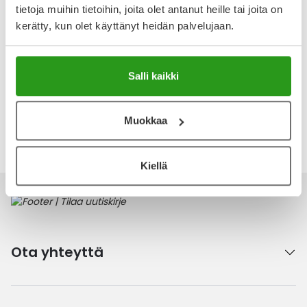
Näytä koko kuvaus
tietoja muihin tietoihin, joita olet antanut heille tai joita on
kerätty, kun olet käyttänyt heidän palvelujaan.
Arvostelut ja kokemuksia
Tuotteella ei ole vielä yhtään arvostelua.
Salli kaikki
Kirjoita arvostelu
Muokkaa
Katso kaikki Embryolisse-tuotteet
Kiellä
Ota yhteyttä