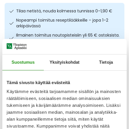
Ulkoilu
Vitamiinit
Syylät ja känsät
Tilaa netistä, nouda kolmessa tunnissa 0–1,90 €
Nopeampi toimitus reseptilääkkeille – jopa 1–2
Uni ja mieli
YA-tuotesarja
Täit
arkipäivässä
Ilmainen toimitus noutopisteisiin yli 65 € ostoksista.
Vatsa
Ummetus
Lääkkeet eivät kerrytä ostoskorin arvoa
Osta nyt, saat 45 päivää korotonta maksuaikaa.
Yskä
Suostumus
Yksityiskohdat
Tietoja
Äänen käheys
Kuvaus
Käyttö
Koostumus
Info
Tämä sivusto käyttää evästeitä
Sävyttävä CC-voide kasvoille. Embryolisse CC Cream
SPF20 Nude 30 ml tasoittaa ihonsävyä ja antaa kasvoille
Käytämme evästeitä tarjoamamme sisällön ja mainosten
luonnollisen, heleän lopputuloksen. Sävytetty kasvovoide
räätälöimiseen, sosiaalisen median ominaisuuksien
yhdistää kosteuttavan koostumuksen sekä aurinkosuojan,
tukemiseen ja kävijämäärämme analysoimiseen. Lisäksi
ja sisältää mandariiniuutetta ja hyaluronihappoa.
jaamme sosiaalisen median, mainosalan ja analytiikka-
Silkinpehmeä voide auttaa häivyttämään ihon pieniä
epätasaisuuksia ja sopii päivittäiseen käyttöön, kun haluat
alan kumppaneillemme tietoja siitä, miten käytät
sivustoamme. Kumppanimme voivat yhdistää näitä