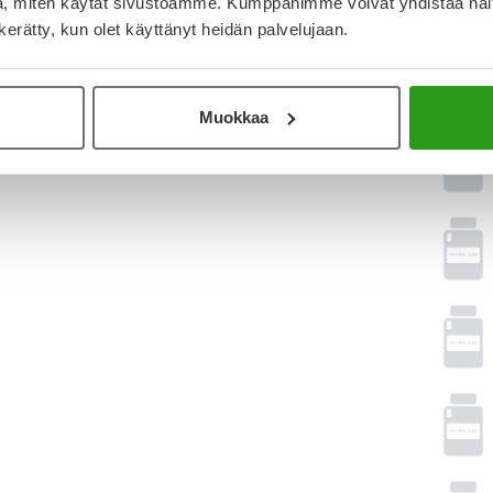
, miten käytät sivustoamme. Kumppanimme voivat yhdistää näitä t
Laske k
n kerätty, kun olet käyttänyt heidän palvelujaan.
Vasta
Muokkaa