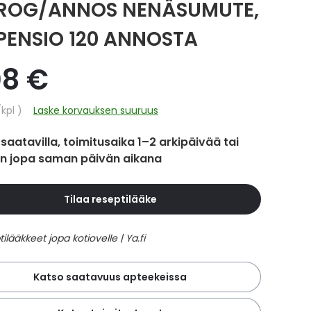
ROG/ANNOS NENÄSUMUTE,
PENSIO 120 ANNOSTA
08 €
hinta
/kpl
Laske korvauksen suuruus
 saatavilla, toimitusaika 1–2 arkipäivää tai
in jopa saman päivän aikana
Tilaa reseptilääke
Katso saatavuus apteekeissa