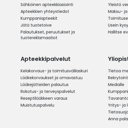
Sähköinen apteekkiasiointi
Yleistä v
Apteekkien yhteystiedot
Maksu- ja
Kumppaniapteekit
Toimitus
Jätä tuotetoive
Usein kys
Palautukset, peruutukset ja
Hallitse e
tuotereklamaatiot
Apteekkipalvelut
Yliopi
Kelakorvaus- ja toimitusvälilaskuri
Tietoa me
Lääkekorvaukset ja omavastuu
Rekrytoint
Lääkejätteiden palautus
Medialle
Rokotus- ja terveyspalvelut
Kumppania
Reseptilääkkeen varaus
Tavarantoi
Muistutuspalvelu
Yritys- ja
Tietosuoj
Anna pala