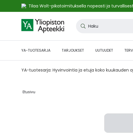
Tilaa Wolt-pikatoimituksella nopeasti ja turvallisest
Skip
to
Haku
Content
YA-TUOTESARJA
TARJOUKSET
UUTUUDET
TERV
YA-tuotesarja: Hyvinvointia ja etuja koko kuukauden 
Etusivu‎
Skip
to
the
end