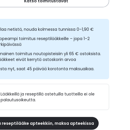
Katso toimitustavat
ilaa netistä, nouda kolmessa tunnissa 0–1,90 €
opeampi toimitus reseptilääkkeille – jopa 1–2
rkipäivässä
lmainen toimitus noutopisteisiin yli 65 € ostoksista.
ääkkeet eivät kerrytä ostoskorin arvoa
sta nyt, saat 45 päivää korotonta maksuaikaa.
Lääkkeillä ja reseptillä ostetuilla tuotteilla ei ole
palautusoikeutta.
 reseptilääke apteekkiin, maksa apteekissa