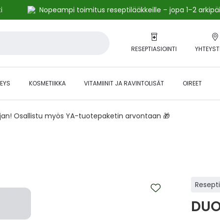
i
Nopeampi toimitus reseptilääkkeille – jopa 1–2 arkipä
RESEPTIASIOINTI
YHTEYST
EYS
KOSMETIIKKA
VITAMIINIT JA RAVINTOLISÄT
OIREET
ajan! Osallistu myös YA-tuotepaketin arvontaan 🎁
Resept
DUO