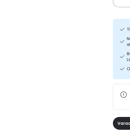
T
N
a
I
L
O
Varaa