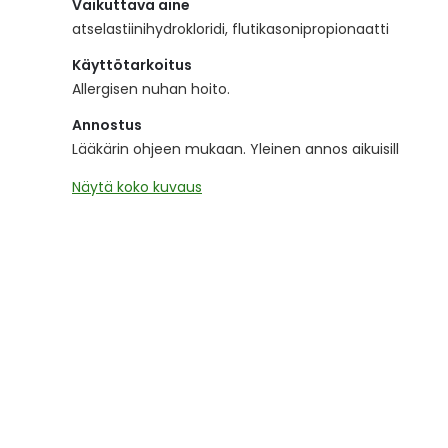
Vaikuttava aine
the
images
atselastiinihydrokloridi, flutikasonipropionaatti
gallery
Käyttötarkoitus
Allergisen nuhan hoito.
Annostus
Lääkärin ohjeen mukaan. Yleinen annos aikuisill
Näytä koko kuvaus