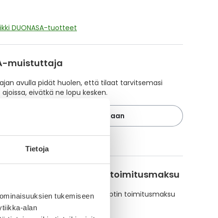
aikki DUONASA-tuotteet
A-muistuttaja
ajan avulla pidät huolen, että tilaat tarvitsemasi
 ajoissa, eivätkä ne lopu kesken.
Lisää tuote muistuttajaan
ä muistuttajasta
Tietoja
korvattavuus ja reseptin toimitusmaksu
te ei ole Kela-korvattava. Reseptin toimitusmaksu
 ominaisuuksien tukemiseen
isätään tuotteen hintaan.
tiikka-alan