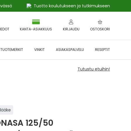
ivässä
Tuotto koulutukseen ja tutkimukseen
IEDOT
KANTA-ASIAKKUUS
KIRJAUDU
OSTOSKORI
TUOTEMERKIT
VINKIT
ASIAKASPALVELU
RESEPTIT
Tutustu etuihin!
ilääke
NASA 125/50