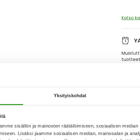
Katso k
Y
Muistutt
tuotteet
Lue lisä
Yksityiskohdat
Kela-
itä
Tämä tuo
mme sisällön ja mainosten räätälöimiseen, sosiaalisen median
2,46 € l
iseen. Lisäksi jaamme sosiaalisen median, mainosalan ja analy