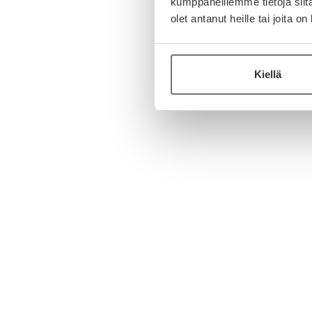
kumppaneillemme tietoja siitä
olet antanut heille tai joita o
Kiellä