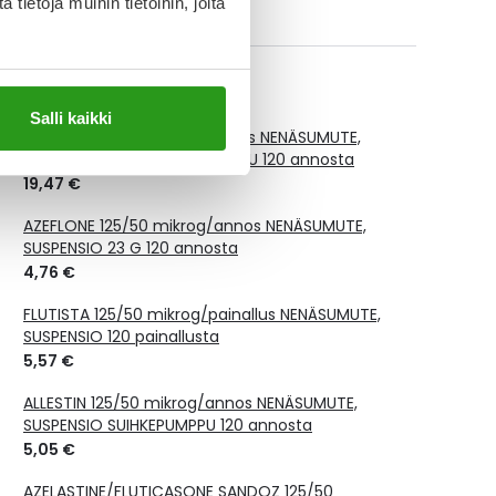
ietoja muihin tietoihin, joita
orvauksen suuruus
avat tuotteet
Salli kaikki
DYMISTA 125/50 mikrog/annos NENÄSUMUTE,
SUSPENSIO 23 G, SUIHKEPUMPPU 120 annosta
19,47 €
AZEFLONE 125/50 mikrog/annos NENÄSUMUTE,
SUSPENSIO 23 G 120 annosta
4,76 €
FLUTISTA 125/50 mikrog/painallus NENÄSUMUTE,
SUSPENSIO 120 painallusta
5,57 €
ALLESTIN 125/50 mikrog/annos NENÄSUMUTE,
SUSPENSIO SUIHKEPUMPPU 120 annosta
5,05 €
AZELASTINE/FLUTICASONE SANDOZ 125/50