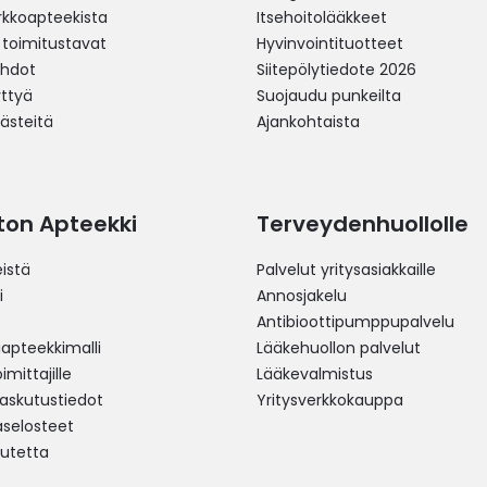
erkkoapteekista
Itsehoitolääkkeet
 toimitustavat
Hyvinvointituotteet
ehdot
Siitepölytiedote 2026
yttyä
Suojaudu punkeilta
västeitä
Ajankohtaista
ston Apteekki
Terveydenhuollolle
istä
Palvelut yritysasiakkaille
i
Annosjakelu
Antibioottipumppupalvelu
pteekkimalli
Lääkehuollon palvelut
mittajille
Lääkevalmistus
 laskutustiedot
Yritysverkkokauppa
aselosteet
utetta