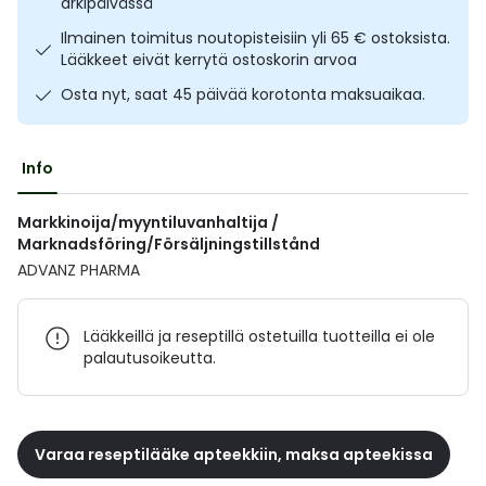
arkipäivässä
Ulkoilu
Vitamiinit
Syylät ja känsät
Ilmainen toimitus noutopisteisiin yli 65 € ostoksista.
Lääkkeet eivät kerrytä ostoskorin arvoa
Uni ja mieli
YA-tuotesarja
Täit
Osta nyt, saat 45 päivää korotonta maksuaikaa.
Vatsa
Ummetus
Info
Yskä
Markkinoija/myyntiluvanhaltija /
Marknadsföring/Försäljningstillstånd
Äänen käheys
ADVANZ PHARMA
Lääkkeillä ja reseptillä ostetuilla tuotteilla ei ole
palautusoikeutta.
Varaa reseptilääke apteekkiin, maksa apteekissa