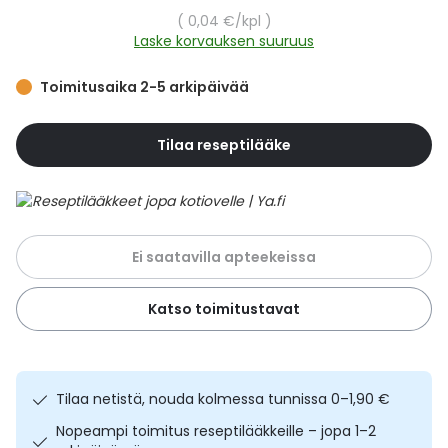
Yleis
Yksikköhinta
0,04 €
/kpl
Laske korvauksen suuruus
Lapset
Vartalon ihonhoito
Nesteytysvalmisteet
Kurkkukipu
Virts
Umme
Toimitusaika 2-5 arkipäivää
Matkailu
YA-tuotesarja
Omega-3 ja rasvahapot
Lihas- ja nivelkipu
Virts
Vitam
Tilaa reseptilääke
Raskaus, äitiys ja vauvan hoito
Proteiini ja muut lisäravinteet
Närästys
Silmät, korvat ja nenä
Rauta ja rautalisät
Peräpukamat
Ei saatavilla apteekeissa
Suunhoito
Ravitsemus
Päänsärky
Katso toimitustavat
Sydän ja verenkierto
Sinkki
Ripuli
Testit, mittarit ja laitteet
Ubikinoni - koentsyymi Q10
Suun kuivuminen
Tilaa netistä, nouda kolmessa tunnissa 0–1,90 €
Tupakoinnin lopettaminen
Urheilu ja tarvikkeet
Syyhy
Nopeampi toimitus reseptilääkkeille – jopa 1–2