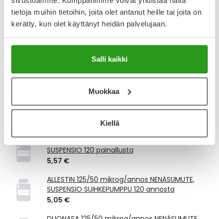
sivustoamme. Kumppanimme voivat yhdistää näitä
Laske korvauksen suuruus
tietoja muihin tietoihin, joita olet antanut heille tai joita on
kerätty, kun olet käyttänyt heidän palvelujaan.
Vastaavat tuotteet
Salli kaikki
DYMISTA 125/50 mikrog/annos NENÄSUMUTE,
SUSPENSIO 23 G, SUIHKEPUMPPU 120 annosta
19,47 €
Muokkaa
AZEFLONE 125/50 mikrog/annos NENÄSUMUTE,
SUSPENSIO 23 G 120 annosta
4,76 €
Kiellä
FLUTISTA 125/50 mikrog/painallus NENÄSUMUTE,
SUSPENSIO 120 painallusta
5,57 €
ALLESTIN 125/50 mikrog/annos NENÄSUMUTE,
SUSPENSIO SUIHKEPUMPPU 120 annosta
5,05 €
DUONASA 125/50 mikrog/annos NENÄSUMUTE,