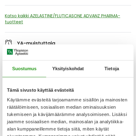
Katso kaikki AZELASTINE/FLUTICASONE ADVANZ PHARMA-
tuotteet
YA-muistuttaja
Muistuttajan avulla pidät huolen, että tilaat tarvitsemasi
tuotteet ajoissa, eivätkä ne lopu kesken.
Suostumus
Yksityiskohdat
Tietoja
Lisää tuote muistuttajaan
Lue lisää muistuttajasta
Tämä sivusto käyttää evästeitä
Käytämme evästeitä tarjoamamme sisällön ja mainosten
räätälöimiseen, sosiaalisen median ominaisuuksien
Kela-korvattavuus ja reseptin toimitusmaksu
tukemiseen ja kävijämäärämme analysoimiseen. Lisäksi
jaamme sosiaalisen median, mainosalan ja analytiikka-
Tämä tuote ei ole Kela-korvattava. Reseptin
alan kumppaneillemme tietoja siitä, miten käytät
toimitusmaksu 2,46 € lisätään tuotteen hintaan.