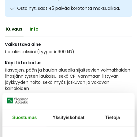
Ulkoilu
Vitamiinit
Syylät ja känsät
Osta nyt, saat 45 päivää korotonta maksuaikaa.
Uni ja mieli
YA-tuotesarja
Täit
Kuvaus
Info
Vatsa
Ummetus
Vaikuttava aine
botuliinitoksiini (tyyppi A 900 kD)
Yskä
Käyttötarkoitus
Kasvojen, pään ja kaulan alueella sijaitsevien voimakkaiden
Äänen käheys
lihasjännitysten laukaisu, sekä CP-vammaan liittyvän
jäykkyyden hoito, sekä myös jatkuvan ja vakavan
kainaloiden
Näytä koko kuvaus
Suostumus
Yksityiskohdat
Tietoja
Lääkkeillä ja reseptillä ostetuilla tuotteilla ei ole
palautusoikeutta.