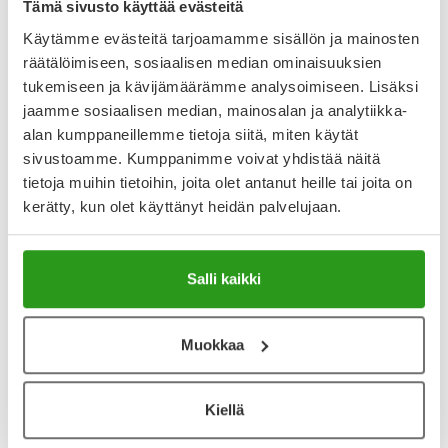
Tämä sivusto käyttää evästeitä
Käytämme evästeitä tarjoamamme sisällön ja mainosten
Varaa reseptilääke apteekkiin, maksa apteekissa
räätälöimiseen, sosiaalisen median ominaisuuksien
tukemiseen ja kävijämäärämme analysoimiseen. Lisäksi
jaamme sosiaalisen median, mainosalan ja analytiikka-
alan kumppaneillemme tietoja siitä, miten käytät
Katso kaikki BOTOX-tuotteet
sivustoamme. Kumppanimme voivat yhdistää näitä
tietoja muihin tietoihin, joita olet antanut heille tai joita on
kerätty, kun olet käyttänyt heidän palvelujaan.
YA-muistuttaja
Muistuttajan avulla pidät huolen, että tilaat tarvitsemasi
tuotteet ajoissa, eivätkä ne lopu kesken.
Salli kaikki
Lisää tuote muistuttajaan
Muokkaa
Lue lisää muistuttajasta
Kiellä
Kela-korvattavuus ja reseptin toimitusmaksu