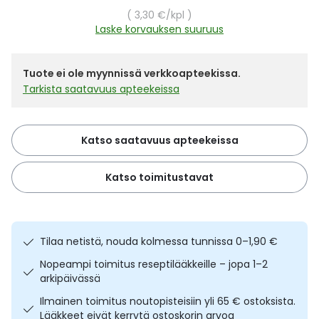
Yleis
Yksikköhinta
3,30 €
/kpl
Laske korvauksen suuruus
Lapset
Vartalon ihonhoito
Nesteytysvalmisteet
Kurkkukipu
Virts
Umme
Matkailu
YA-tuotesarja
Omega-3 ja rasvahapot
Lihas- ja nivelkipu
Virts
Tuote ei ole myynnissä verkkoapteekissa.
Vitam
Tarkista saatavuus apteekeissa
Raskaus, äitiys ja vauvan hoito
Proteiini ja muut lisäravinteet
Närästys
Katso saatavuus apteekeissa
Silmät, korvat ja nenä
Rauta ja rautalisät
Peräpukamat
Katso toimitustavat
Suunhoito
Ravitsemus
Päänsärky
Sydän ja verenkierto
Sinkki
Ripuli
Tilaa netistä, nouda kolmessa tunnissa 0–1,90 €
Testit, mittarit ja laitteet
Ubikinoni - koentsyymi Q10
Suun kuivuminen
Nopeampi toimitus reseptilääkkeille – jopa 1–2
arkipäivässä
Tupakoinnin lopettaminen
Urheilu ja tarvikkeet
Syyhy
Ilmainen toimitus noutopisteisiin yli 65 € ostoksista.
Lääkkeet eivät kerrytä ostoskorin arvoa