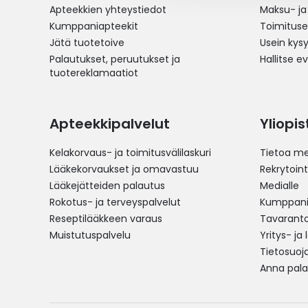
Apteekkien yhteystiedot
Maksu- ja
Kumppaniapteekit
Toimitus
Jätä tuotetoive
Usein kys
Palautukset, peruutukset ja
Hallitse e
tuotereklamaatiot
Apteekkipalvelut
Yliopi
Kelakorvaus- ja toimitusvälilaskuri
Tietoa me
Lääkekorvaukset ja omavastuu
Rekrytoint
Lääkejätteiden palautus
Medialle
Rokotus- ja terveyspalvelut
Kumppania
Reseptilääkkeen varaus
Tavarantoi
Muistutuspalvelu
Yritys- ja
Tietosuoj
Anna pala