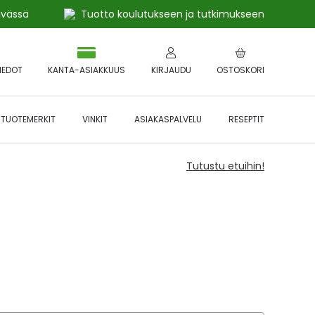
ivässä
Tuotto koulutukseen ja tutkimukseen
IEDOT
KANTA-ASIAKKUUS
KIRJAUDU
OSTOSKORI
TUOTEMERKIT
VINKIT
ASIAKASPALVELU
RESEPTIT
Tutustu etuihin!