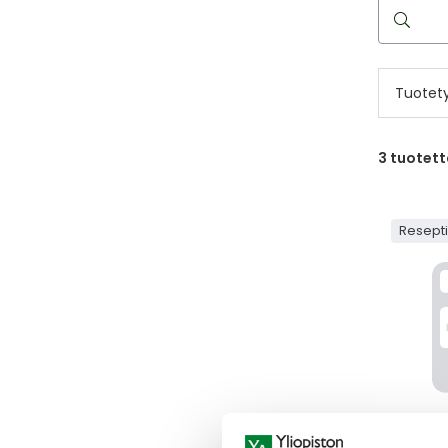
Hae
reseptilää
Tuotet
3
tuotett
Resept
BOTOX
BOTOX 1