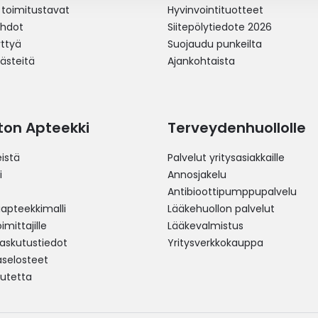
 toimitustavat
Hyvinvointituotteet
ehdot
Siitepölytiedote 2026
yttyä
Suojaudu punkeilta
västeitä
Ajankohtaista
ston Apteekki
Terveydenhuollolle
istä
Palvelut yritysasiakkaille
i
Annosjakelu
Antibioottipumppupalvelu
pteekkimalli
Lääkehuollon palvelut
mittajille
Lääkevalmistus
 laskutustiedot
Yritysverkkokauppa
aselosteet
utetta