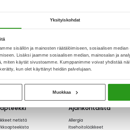
Ä INJEKTIOKUIVA-
YKSIKKÖÄ INJEKTIOKUIVA-
YKSIKK
IUOSTA VARTEN 100
AINE, LIUOSTA VARTEN 200
AINE, 
U
Yksityiskohdat
€
404,43 €
165,10
itä
mme sisällön ja mainosten räätälöimiseen, sosiaalisen median
a
iseen. Lisäksi jaamme sosiaalisen median, mainosalan ja analy
, miten käytät sivustoamme. Kumppanimme voivat yhdistää näitä t
n kerätty, kun olet käyttänyt heidän palvelujaan.
Muokkaa
apteekki
Ajankohtaista
äkkeet netistä
Allergia
erkkoapteekista
Itsehoitolääkkeet