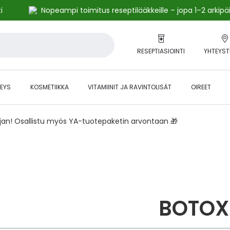
i
Nopeampi toimitus reseptilääkkeille – jopa 1–2 arkipä
RESEPTIASIOINTI
YHTEYST
EYS
KOSMETIIKKA
VITAMIINIT JA RAVINTOLISÄT
OIREET
ajan! Osallistu myös YA-tuotepaketin arvontaan 🎁
BOTOX