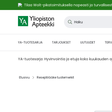
Tilaa Wolt-pikatoimituksella nopeasti ja turvallisest
Skip
to
Haku
Content
YA-TUOTESARJA
TARJOUKSET
UUTUUDET
TERV
YA-tuotesarja: Hyvinvointia ja etuja koko kuukauden 
Etusivu
Reseptilääke tuotemerkit