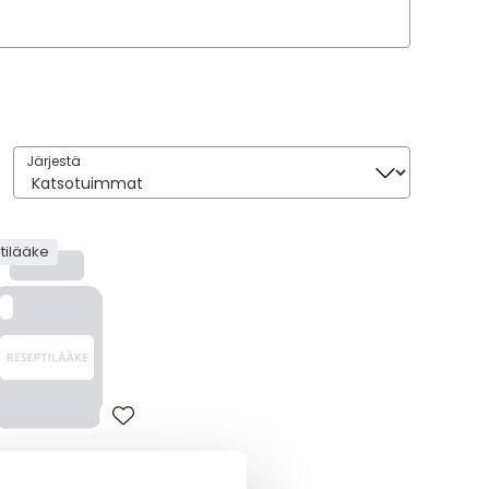
Järjestä
Järjestä
tilääke
X
 50 ALLERGAN-