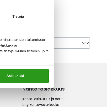
ÖÄ INJEKTIOKUIVA-
LIUOSTA VARTEN 50 U
Tietoja
 €
Järjestä
 ominaisuuksien tukemiseen
Järjestä
tiikka-alan
ietoja muihin tietoihin, joita
Salli kaikki
Kanta-asiakkuus
Kanta-asiakkuus ja edut
Liity kanta-asiakkaaksi