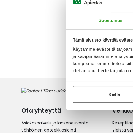
YKSIKKÖ
AINE, L
U
Suostumus
237,22 
Tämä sivusto käyttää eväste
Käytämme evästeitä tarjoama
3
tuotett
ja kävijämäärämme analysoim
kumppaneillemme tietoja siitä
olet antanut heille tai joita o
Kiellä
Ota yhteyttä
Verkko
Asiakaspalvelu ja lääkeneuvonta
Reseptilä
Sähköinen apteekkiasiointi
Yleistä v