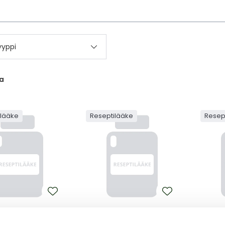
kettä
yyppi
a
ilääke
Reseptilääke
Resep
BOTOX
BOTO
00 ALLERGAN-
BOTOX 200 ALLERGAN-
BOTOX