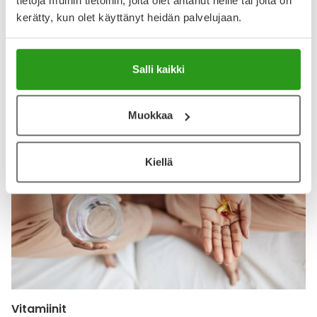
tietoja muihin tietoihin, joita olet antanut heille tai joita on
Näytä lisää arvosteluja
kerätty, kun olet käyttänyt heidän palvelujaan.
Salli kaikki
Katso kaikki Bethover-tuotteet
Muokkaa
Kiellä
Vitamiinit