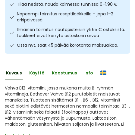
Tilaa netistä, nouda kolmessa tunnissa 0–1,90 €
Ulkoilu
Vitamiinit
Syylät ja känsät
Nopeampi toimitus reseptilääkkeille – jopa 1–2
arkipäivässä
Uni ja mieli
YA-tuotesarja
Täit
Ilmainen toimitus noutopisteisiin yli 65 € ostoksista.
Lääkkeet eivät kerrytä ostoskorin arvoa
Vatsa
Ummetus
Osta nyt, saat 45 päivää korotonta maksuaikaa.
Yskä
Äänen käheys
Kuvaus
Käyttö
Koostumus
Info
Vahva B12-vitamiini, jossa mukana muita B-ryhmän
vitamiineja. Bethover Vahva B12 purutabletit maistuvat
mansikalta. Tuotteen sisältämät B1-, B6-, B12-vitamiinit
sekä biotiini edistävät hermoston normaalia toimintaa. B3-,
B12-vitamiinit sekä folaatti (foolihappo) auttavat
vähentämään väsymystä ja uupumusta. Laktoositon,
maidoton, gluteeniton, hiivaton soijaton ja liivatteeton. Ei