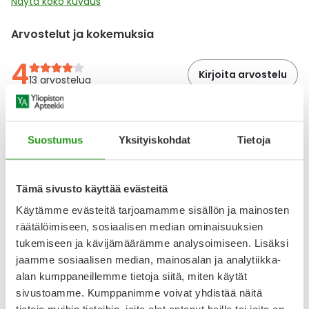
Näytä koko kuvaus
Arvostelut ja kokemuksia
4
Kirjoita arvostelu
13 arvostelua
3.10.2025
Suostumus
Yksityiskohdat
Tietoja
Hyvä tuote, kun vitamiineja tarvitsee
Tätä on käytetty vuosikausia. Toimii.
Tämä sivusto käyttää evästeitä
2.7.2025
Käytämme evästeitä tarjoamamme sisällön ja mainosten
Vahva b12 valmiste
räätälöimiseen, sosiaalisen median ominaisuuksien
B12 ja muutaman muun eri b-ryhmän valmiste, mukana
tukemiseen ja kävijämäärämme analysoimiseen. Lisäksi
myös biotiinia. Vegaanista ruokavaliota noudattavana
jaamme sosiaalisen median, mainosalan ja analytiikka-
tuote on minulle välttämätön, mutta on niin vahva, että
alan kumppaneillemme tietoja siitä, miten käytät
riittää kun ottaa purutabletin 2-3päivän välein.
sivustoamme. Kumppanimme voivat yhdistää näitä