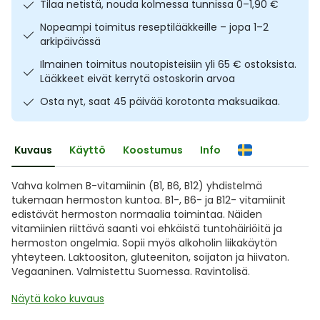
Tilaa netistä, nouda kolmessa tunnissa 0–1,90 €
Ulkoilu
Vitamiinit
Syylät ja känsät
Nopeampi toimitus reseptilääkkeille – jopa 1–2
arkipäivässä
Uni ja mieli
YA-tuotesarja
Täit
Ilmainen toimitus noutopisteisiin yli 65 € ostoksista.
Lääkkeet eivät kerrytä ostoskorin arvoa
Vatsa
Ummetus
Osta nyt, saat 45 päivää korotonta maksuaikaa.
Yskä
Kuvaus
Käyttö
Koostumus
Info
Äänen käheys
Vahva kolmen B-vitamiinin (B1, B6, B12) yhdistelmä
tukemaan hermoston kuntoa. B1-, B6- ja B12- vitamiinit
edistävät hermoston normaalia toimintaa. Näiden
vitamiinien riittävä saanti voi ehkäistä tuntohäiriöitä ja
hermoston ongelmia. Sopii myös alkoholin liikakäytön
yhteyteen. Laktoositon, gluteeniton, soijaton ja hiivaton.
Vegaaninen. Valmistettu Suomessa. Ravintolisä.
Näytä koko kuvaus