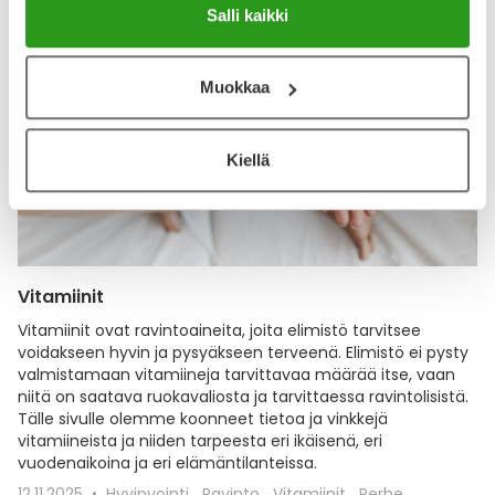
Salli kaikki
Muokkaa
Kiellä
Vitamiinit
Vitamiinit ovat ravintoaineita, joita elimistö tarvitsee
voidakseen hyvin ja pysyäkseen terveenä. Elimistö ei pysty
valmistamaan vitamiineja tarvittavaa määrää itse, vaan
niitä on saatava ruokavaliosta ja tarvittaessa ravintolisistä.
Tälle sivulle olemme koonneet tietoa ja vinkkejä
vitamiineista ja niiden tarpeesta eri ikäisenä, eri
vuodenaikoina ja eri elämäntilanteissa.
12.11.2025
Hyvinvointi
Ravinto
Vitamiinit
Perhe