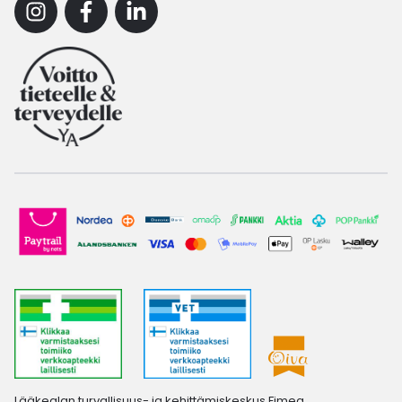
Instagram
Facebook
Linkedin
Lääkealan turvallisuus- ja kehittämiskeskus Fimea