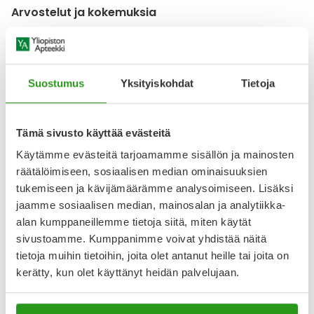
Arvostelut ja kokemuksia
4.65
Kirjoita arvostelu
3 arvostelua
Suostumus
Yksityiskohdat
Tietoja
8.4.2025
Good
Tämä sivusto käyttää evästeitä
Käytämme evästeitä tarjoamamme sisällön ja mainosten
22.2.2025
räätälöimiseen, sosiaalisen median ominaisuuksien
Hermoihin
tukemiseen ja kävijämäärämme analysoimiseen. Lisäksi
Edullinen ja hyvä.
jaamme sosiaalisen median, mainosalan ja analytiikka-
alan kumppaneillemme tietoja siitä, miten käytät
sivustoamme. Kumppanimme voivat yhdistää näitä
Näytä lisää arvosteluja
tietoja muihin tietoihin, joita olet antanut heille tai joita on
kerätty, kun olet käyttänyt heidän palvelujaan.
Katso kaikki Bethover-tuotteet