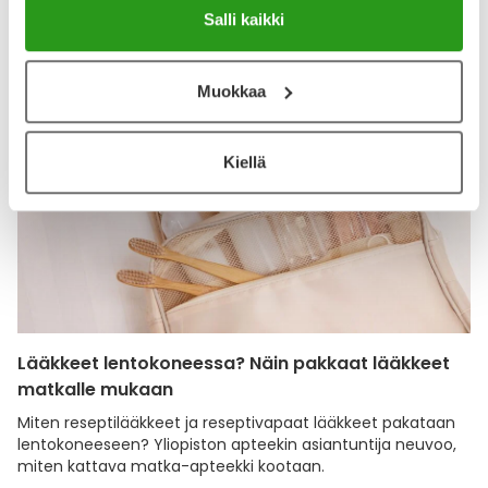
Salli kaikki
Katso kaikki Bertil's-tuotteet
Muokkaa
Kiellä
Lääkkeet lentokoneessa? Näin pakkaat lääkkeet
matkalle mukaan
Miten reseptilääkkeet ja reseptivapaat lääkkeet pakataan
lentokoneeseen? Yliopiston apteekin asiantuntija neuvoo,
miten kattava matka-apteekki kootaan.