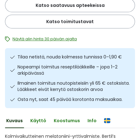
Katso saatavuus apteekeissa
Ulkoilu
Vitamiinit
Syylät ja känsät
Katso toimitustavat
Uni ja mieli
YA-tuotesarja
Täit
Näytä alin hinta 30 päivän ajalta
Vatsa
Ummetus
Yskä
Tilaa netistä, nouda kolmessa tunnissa 0–1,90 €
Nopeampi toimitus reseptilääkkeille – jopa 1–2
arkipäivässä
Äänen käheys
Ilmainen toimitus noutopisteisiin yli 65 € ostoksista.
Lääkkeet eivät kerrytä ostoskorin arvoa
Osta nyt, saat 45 päivää korotonta maksuaikaa.
Kuvaus
Käyttö
Koostumus
Info
Kolmivaikutteinen melatoniini-yrttivalmiste. Bertil’s