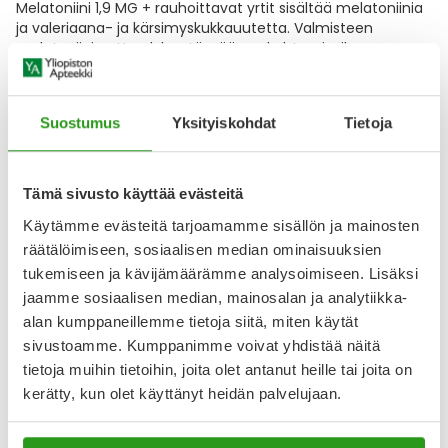
Melatoniini 1,9 MG + rauhoittavat yrtit sisältää melatoniinia
ja valeriaana- ja kärsimyskukkauutetta. Valmisteen
melatoniini auttaa lyhentämään nukahtamisaikaa,
valeriaana auttaa ylläpitämään luonnollista unta ja
kärsimyskukka auttaa rauhoittamaan levotonta mieltä.
Kehitetty ja valmistettu Suomessa. Laktoositon,
Suostumus
Yksityiskohdat
Tietoja
gluteeniton ja
Näytä koko kuvaus
Tämä sivusto käyttää evästeitä
Arvostelut ja kokemuksia
Käytämme evästeitä tarjoamamme sisällön ja mainosten
räätälöimiseen, sosiaalisen median ominaisuuksien
4
Kirjoita arvostelu
tukemiseen ja kävijämäärämme analysoimiseen. Lisäksi
1 arvostelu
jaamme sosiaalisen median, mainosalan ja analytiikka-
alan kumppaneillemme tietoja siitä, miten käytät
sivustoamme. Kumppanimme voivat yhdistää näitä
30.12.2024
tietoja muihin tietoihin, joita olet antanut heille tai joita on
Toimii minulla. Rentouttaa ja auttaa nukahtamaan
kerätty, kun olet käyttänyt heidän palvelujaan.
paremmin.