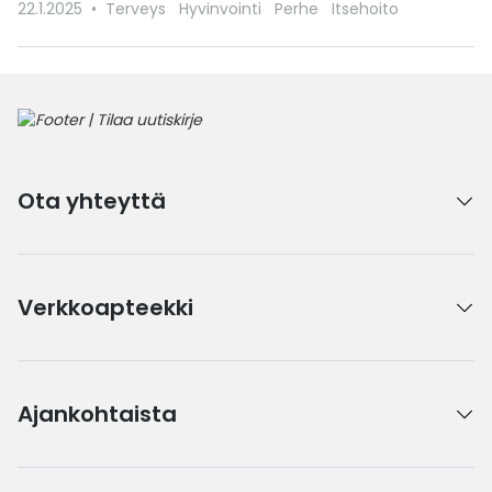
22.1.2025
Terveys
Hyvinvointi
Perhe
Itsehoito
Ota yhteyttä
Verkkoapteekki
Ajankohtaista