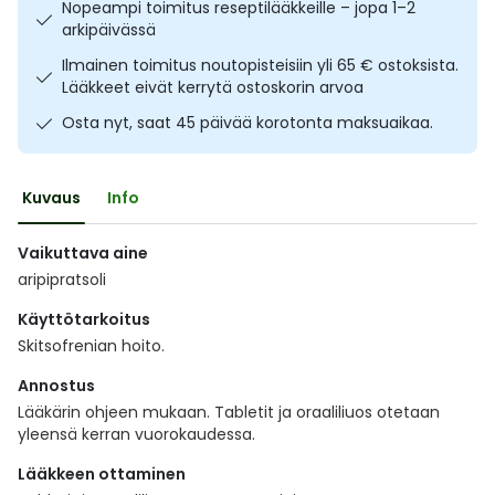
Nopeampi toimitus reseptilääkkeille – jopa 1–2
Ulkoilu
Vitamiinit
Syylät ja känsät
arkipäivässä
Ilmainen toimitus noutopisteisiin yli 65 € ostoksista.
Uni ja mieli
YA-tuotesarja
Täit
Lääkkeet eivät kerrytä ostoskorin arvoa
Osta nyt, saat 45 päivää korotonta maksuaikaa.
Vatsa
Ummetus
Kuvaus
Info
Yskä
Vaikuttava aine
Äänen käheys
aripipratsoli
Käyttötarkoitus
Skitsofrenian hoito.
Annostus
Lääkärin ohjeen mukaan. Tabletit ja oraaliliuos otetaan
yleensä kerran vuorokaudessa.
Lääkkeen ottaminen