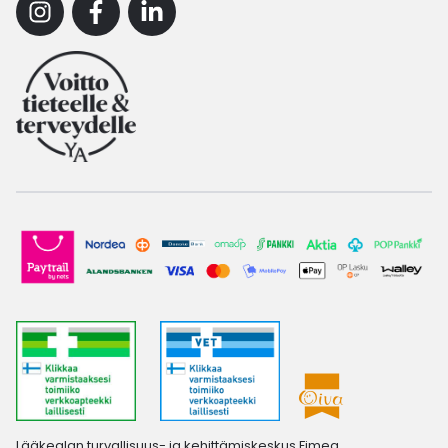
Instagram
Facebook
Linkedin
Lääkealan turvallisuus- ja kehittämiskeskus Fimea