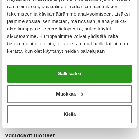
räätälöimiseen, sosiaalisen median ominaisuuksien
YA-muistuttaja
tukemiseen ja kävijämäärämme analysoimiseen. Lisäksi
jaamme sosiaalisen median, mainosalan ja analytiikka-
Muistuttajan avulla pidät huolen, että tilaat tarvitsemasi
alan kumppaneillemme tietoja siitä, miten käytät
tuotteet ajoissa, eivätkä ne lopu kesken.
sivustoamme. Kumppanimme voivat yhdistää näitä
tietoja muihin tietoihin, joita olet antanut heille tai joita on
Lisää tuote muistuttajaan
kerätty, kun olet käyttänyt heidän palvelujaan.
Lue lisää muistuttajasta
Salli kaikki
Kela-korvattavuus ja reseptin toimitusmaksu
Muokkaa
Tämä tuote ei ole Kela-korvattava. Reseptin
toimitusmaksu 2,46 € lisätään tuotteen hintaan.
Laske korvauksen suuruus
Kiellä
Vastaavat tuotteet