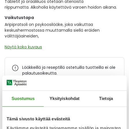
Tabletit ja oraaliliuos otetaan aterioista
riippumatta. Alkoholia käytettävä varoen hoidon aikana.
Vaikutustapa
Aripipratsoli on psykoosilääke, joka vaikuttaa
keskushermostossa muuttamalla siellä eräiden
välittäjäaineiden,
Näytä koko kuvaus
Lääkkeillä ja reseptillä ostetuilla tuotteilla ei ole
palautusoikeutta.
Varaa reseptilääke apteekkiin, maksa apteekissa
Suostumus
Yksityiskohdat
Tietoja
Tämä sivusto käyttää evästeitä
Katso kaikki ARIPIPRAZOL STADA-tuotteet
Käytämme evästeitä tarjoamamme sisällön ja mainosten