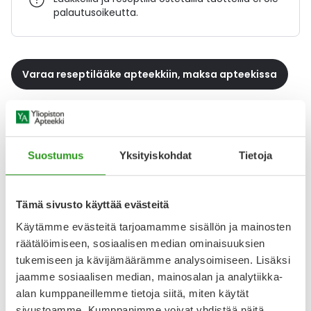
palautusoikeutta.
Varaa reseptilääke apteekkiin, maksa apteekissa
Katso kaikki ABILIFY-tuotteet
Suostumus
Yksityiskohdat
Tietoja
YA-muistuttaja
Tämä sivusto käyttää evästeitä
Muistuttajan avulla pidät huolen, että tilaat tarvitsemasi
tuotteet ajoissa, eivätkä ne lopu kesken.
Käytämme evästeitä tarjoamamme sisällön ja mainosten
räätälöimiseen, sosiaalisen median ominaisuuksien
Lisää tuote muistuttajaan
tukemiseen ja kävijämäärämme analysoimiseen. Lisäksi
jaamme sosiaalisen median, mainosalan ja analytiikka-
Lue lisää muistuttajasta
alan kumppaneillemme tietoja siitä, miten käytät
sivustoamme. Kumppanimme voivat yhdistää näitä