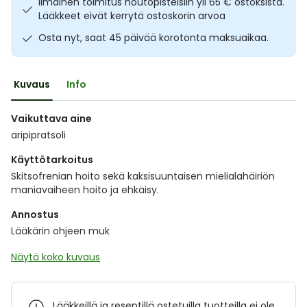
Ilmainen toimitus noutopisteisiin yli 65 € ostoksista.
Ulkoilu
Vitamiinit
Syylät ja känsät
Lääkkeet eivät kerrytä ostoskorin arvoa
Osta nyt, saat 45 päivää korotonta maksuaikaa.
Uni ja mieli
YA-tuotesarja
Täit
Kuvaus
Info
Vatsa
Ummetus
Vaikuttava aine
Yskä
aripipratsoli
Käyttötarkoitus
Äänen käheys
Skitsofrenian hoito sekä kaksisuuntaisen mielialahäiriön
maniavaiheen hoito ja ehkäisy.
Annostus
Lääkärin ohjeen muk
Näytä koko kuvaus
Lääkkeillä ja reseptillä ostetuilla tuotteilla ei ole