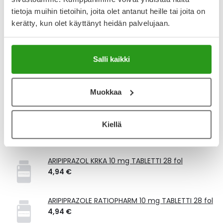
tietoja muihin tietoihin, joita olet antanut heille tai joita on
Kela-korvattavuus ja reseptin toimitusmaksu
kerätty, kun olet käyttänyt heidän palvelujaan.
Tämä tuote ei ole Kela-korvattava. Reseptin
toimitusmaksu 2,46 € lisätään tuotteen hintaan.
Salli kaikki
Laske korvauksen suuruus
Muokkaa
Vastaavat tuotteet
ABILIFY 10 mg TABLETTI 28 x 1 fol
Kiellä
56,80 €
ARIPIPRAZOL KRKA 10 mg TABLETTI 28 fol
4,94 €
ARIPIPRAZOLE RATIOPHARM 10 mg TABLETTI 28 fol
4,94 €