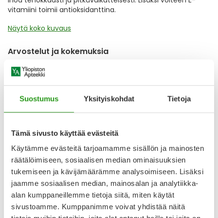
ihoa tehokkaasti ja pitkävaikutteisesti. Lisäksi voiteen E-
vitamiini toimii antioksidanttina.
Näytä koko kuvaus
Arvostelut ja kokemuksia
3.95
Kirjoita arvostelu
36 arvostelua
Suostumus
Yksityiskohdat
Tietoja
6.4.2026
Tosi hyvä aurinkovoide kasvoille
Tämä sivusto käyttää evästeitä
Hyvä tuote. Olen käyttänyt jo vuosia. Suojaa hyvin
Käytämme evästeitä tarjoamamme sisällön ja mainosten
auringolta ja sopii myös meikin alle.
räätälöimiseen, sosiaalisen median ominaisuuksien
tukemiseen ja kävijämäärämme analysoimiseen. Lisäksi
6.4.2025
jaamme sosiaalisen median, mainosalan ja analytiikka-
Aurinko suoja
alan kumppaneillemme tietoja siitä, miten käytät
Luottotuote, ihana.
sivustoamme. Kumppanimme voivat yhdistää näitä