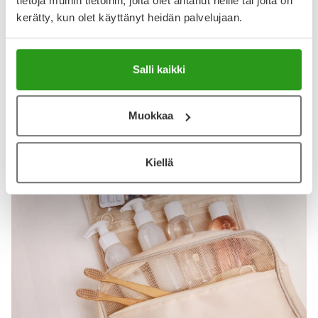
tietoja muihin tietoihin, joita olet antanut heille tai joita on
kerätty, kun olet käyttänyt heidän palvelujaan.
Näytä lisää arvosteluja
Salli kaikki
Muokkaa
Katso kaikki ACO-tuotteet
Kiellä