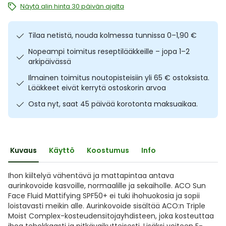
Näytä alin hinta 30 päivän ajalta
Ulkoilu
Vitamiinit
Syylät ja känsät
Tilaa netistä, nouda kolmessa tunnissa 0–1,90 €
Uni ja mieli
YA-tuotesarja
Täit
Nopeampi toimitus reseptilääkkeille – jopa 1–2
arkipäivässä
Vatsa
Ummetus
Ilmainen toimitus noutopisteisiin yli 65 € ostoksista.
Lääkkeet eivät kerrytä ostoskorin arvoa
Yskä
Osta nyt, saat 45 päivää korotonta maksuaikaa.
Äänen käheys
Kuvaus
Käyttö
Koostumus
Info
Ihon kiiltelyä vähentävä ja mattapintaa antava
aurinkovoide kasvoille, normaalille ja sekaiholle. ACO Sun
Face Fluid Mattifying SPF50+ ei tuki ihohuokosia ja sopii
loistavasti meikin alle. Aurinkovoide sisältää ACO:n Triple
Moist Complex-kosteudensitojayhdisteen, joka kosteuttaa