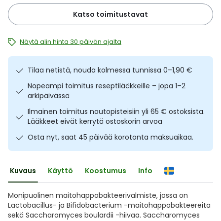
Ulkoilu
Vitamiinit
Syylät ja känsät
Katso toimitustavat
Uni ja mieli
YA-tuotesarja
Täit
Näytä alin hinta 30 päivän ajalta
Vatsa
Ummetus
Tilaa netistä, nouda kolmessa tunnissa 0–1,90 €
Nopeampi toimitus reseptilääkkeille – jopa 1–2
Yskä
arkipäivässä
Ilmainen toimitus noutopisteisiin yli 65 € ostoksista.
Äänen käheys
Lääkkeet eivät kerrytä ostoskorin arvoa
Osta nyt, saat 45 päivää korotonta maksuaikaa.
Kuvaus
Käyttö
Koostumus
Info
Monipuolinen maitohappobakteerivalmiste, jossa on
Lactobacillus- ja Bifidobacterium -maitohappobakteereita
sekä Saccharomyces boulardii -hiivaa. Saccharomyces