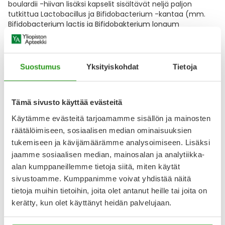
boulardii -hiivan lisäksi kapselit sisältävät neljä paljon
tutkittua Lactobacillus ja Bifidobacterium -kantaa (mm.
Bifidobacterium lactis ja Bifidobakterium longum
maitohappobakteeri). Laktoositon, gluteeniton, maidoton,
Näytä koko kuvaus
Suostumus
Yksityiskohdat
Tietoja
Arvostelut ja kokemuksia
4.75
Tämä sivusto käyttää evästeitä
Kirjoita arvostelu
21 arvostelua
Käytämme evästeitä tarjoamamme sisällön ja mainosten
räätälöimiseen, sosiaalisen median ominaisuuksien
tukemiseen ja kävijämäärämme analysoimiseen. Lisäksi
14.8.2025
jaamme sosiaalisen median, mainosalan ja analytiikka-
Matkalle
alan kumppaneillemme tietoja siitä, miten käytät
Todella hyvä esim. matkalle, jos on vatsalla reagoivaa
sivustoamme. Kumppanimme voivat yhdistää näitä
tyyppiä. Itse en voi kuitenkaan käyttää kauaa, kun vatsa
tietoja muihin tietoihin, joita olet antanut heille tai joita on
reagoi toiseen suuntaan. Edullisempi kuin toinen valmiste.
kerätty, kun olet käyttänyt heidän palvelujaan.
20.5.2025