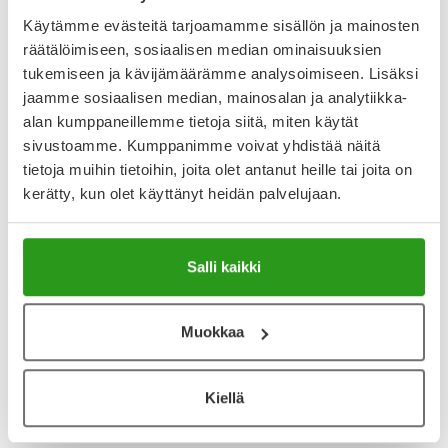
jälkeen. Edullinen vaikutus saavutetaan nauttimalla 200 mg
Käytämme evästeitä tarjoamamme sisällön ja mainosten
C-vitamiinia päivittäin suositeltavan
räätälöimiseen, sosiaalisen median ominaisuuksien
Näytä koko kuvaus
tukemiseen ja kävijämäärämme analysoimiseen. Lisäksi
jaamme sosiaalisen median, mainosalan ja analytiikka-
Arvostelut ja kokemuksia
alan kumppaneillemme tietoja siitä, miten käytät
sivustoamme. Kumppanimme voivat yhdistää näitä
4.65
tietoja muihin tietoihin, joita olet antanut heille tai joita on
Kirjoita arvostelu
43 arvostelua
kerätty, kun olet käyttänyt heidän palvelujaan.
5.1.2026
Salli kaikki
Loistava tuote, suosittelen!
Muokkaa
1.1.2026
Näytä lisää arvosteluja
Kiellä