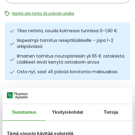
Ulkoilu
Vitamiinit
Syylät ja känsät
Näytä alin hinta 30 päivän ajalta
Uni ja mieli
YA-tuotesarja
Täit
Tilaa netistä, nouda kolmessa tunnissa 0–1,90 €
Vatsa
Ummetus
Nopeampi toimitus reseptilääkkeille – jopa 1–2
arkipäivässä
Yskä
Ilmainen toimitus noutopisteisiin yli 65 € ostoksista.
Lääkkeet eivät kerrytä ostoskorin arvoa
Äänen käheys
Osta nyt, saat 45 päivää korotonta maksuaikaa.
Kuvaus
Käyttö
Koostumus
Info
Vahva glukosamiinia, kondroitiinisulfaattia ja C-vitamiinia
Suostumus
Yksityiskohdat
Tietoja
sisältävä valmiste aikuisille. C-vitamiini edistää normaalia
kollageenin muodostumista rustojen normaalia toimintaa
varten. C-vitamiini tukee myös immuunijärjestelmän
normaalia toimintaa raskaan liikunnan aikana ja sen
Tämä sivusto käyttää evästeitä