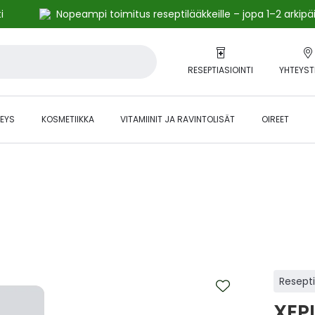
i
Nopeampi toimitus reseptilääkkeille – jopa 1–2 arkipä
RESEPTIASIOINTI
YHTEYST
EYS
KOSMETIIKKA
VITAMIINIT JA RAVINTOLISÄT
OIREET
alihintaiset tuotteet kanta-asiakkaille -24 % to klo 23.59 asti.
Resept
XEP