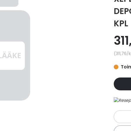
DEP
KPL
311
Yksikkö
311,76
/k
Toim