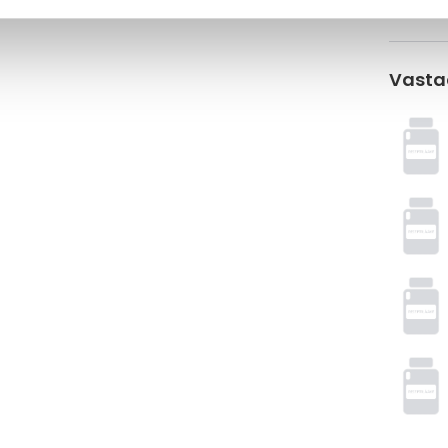
Laske k
Vasta