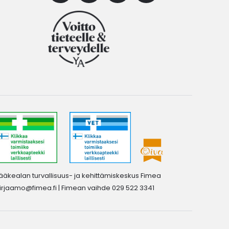
ääkealan turvallisuus- ja kehittämiskeskus Fimea
irjaamo@fimea.fi
| Fimean vaihde 029 522 3341