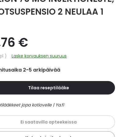
OTSUSPENSIO 2 NEULAA 1
,76 €
hinta
pl
Laske korvauksen suuruus
itusaika 2-5 arkipäivää
Tilaa reseptilääke
Ei saatavilla apteekeissa