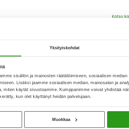
Katso ka
Y
Yksityiskohdat
Muistutt
tuotteet
itä
mme sisällön ja mainosten räätälöimiseen, sosiaalisen median
Lue lisä
iseen. Lisäksi jaamme sosiaalisen median, mainosalan ja analy
, miten käytät sivustoamme. Kumppanimme voivat yhdistää näitä t
n kerätty, kun olet käyttänyt heidän palvelujaan.
Kela-
Tämä tuo
Muokkaa
2,46 € l