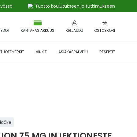
ivässä
Tuotto koulutukseen ja tutkimukseen
IEDOT
KANTA-ASIAKKUUS
KIRJAUDU
OSTOSKORI
TUOTEMERKIT
VINKIT
ASIAKASPALVELU
RESEPTIT
 🔥 *Katso tarkemmat ehdot
Hyödynnä
etu!
ilääke
LION 75 MG INJEKTIONESTE,