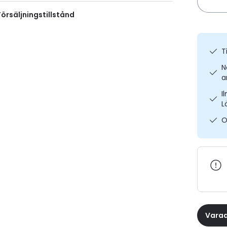
örsäljningstillstånd
T
N
a
I
L
O
Varaa