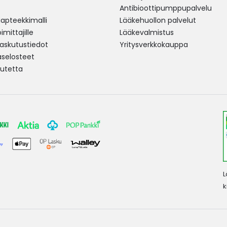
Antibioottipumppupalvelu
pteekkimalli
Lääkehuollon palvelut
mittajille
Lääkevalmistus
 laskutustiedot
Yritysverkkokauppa
aselosteet
utetta
L
k