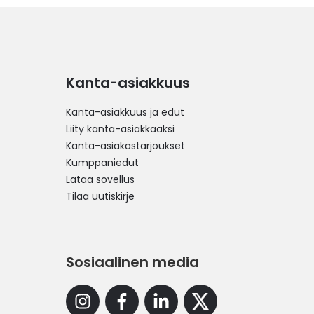
Kanta-asiakkuus
Kanta-asiakkuus ja edut
Liity kanta-asiakkaaksi
Kanta-asiakastarjoukset
Kumppaniedut
Lataa sovellus
Tilaa uutiskirje
Sosiaalinen media
Instagram
Facebook
Linkedin
X