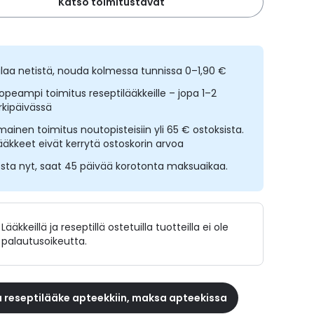
Katso toimitustavat
ilaa netistä, nouda kolmessa tunnissa 0–1,90 €
opeampi toimitus reseptilääkkeille – jopa 1–2
rkipäivässä
lmainen toimitus noutopisteisiin yli 65 € ostoksista.
ääkkeet eivät kerrytä ostoskorin arvoa
sta nyt, saat 45 päivää korotonta maksuaikaa.
Lääkkeillä ja reseptillä ostetuilla tuotteilla ei ole
palautusoikeutta.
 reseptilääke apteekkiin, maksa apteekissa