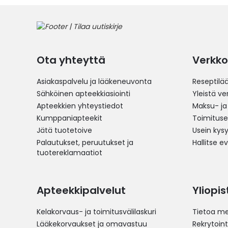
Ota yhteyttä
Verkko
Asiakaspalvelu ja lääkeneuvonta
Reseptilä
Sähköinen apteekkiasiointi
Yleistä v
Apteekkien yhteystiedot
Maksu- ja
Kumppaniapteekit
Toimitus
Jätä tuotetoive
Usein kys
Palautukset, peruutukset ja
Hallitse e
tuotereklamaatiot
Apteekkipalvelut
Yliopi
Kelakorvaus- ja toimitusvälilaskuri
Tietoa me
Lääkekorvaukset ja omavastuu
Rekrytoint