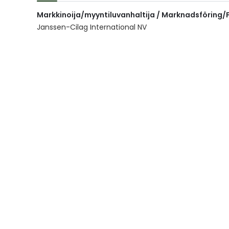
of
Markkinoija/myyntiluvanhaltija / Marknadsföring/F
the
images
Janssen-Cilag International NV
gallery