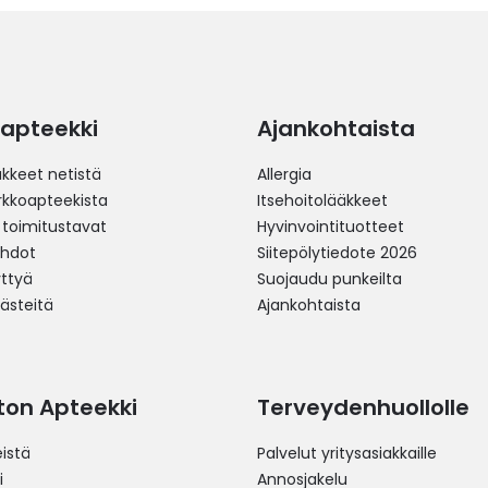
apteekki
Ajankohtaista
äkkeet netistä
Allergia
erkkoapteekista
Itsehoitolääkkeet
 toimitustavat
Hyvinvointituotteet
ehdot
Siitepölytiedote 2026
yttyä
Suojaudu punkeilta
västeitä
Ajankohtaista
ston Apteekki
Terveydenhuollolle
istä
Palvelut yritysasiakkaille
i
Annosjakelu