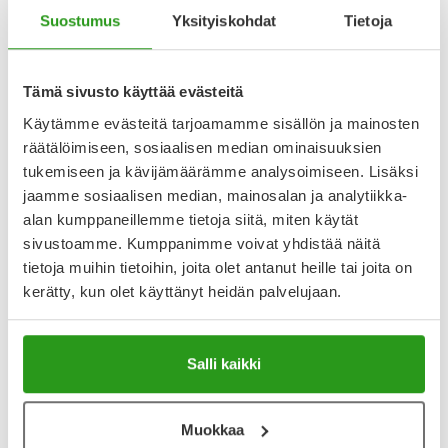
Suostumus
Yksityiskohdat
Tietoja
5
Kirjoita arvostelu
1 arvostelu
Tämä sivusto käyttää evästeitä
Käytämme evästeitä tarjoamamme sisällön ja mainosten
27.5.2024
räätälöimiseen, sosiaalisen median ominaisuuksien
Koira tykkää tuotteesta.
tukemiseen ja kävijämäärämme analysoimiseen. Lisäksi
jaamme sosiaalisen median, mainosalan ja analytiikka-
alan kumppaneillemme tietoja siitä, miten käytät
Katso kaikki Virbac-tuotteet
sivustoamme. Kumppanimme voivat yhdistää näitä
tietoja muihin tietoihin, joita olet antanut heille tai joita on
kerätty, kun olet käyttänyt heidän palvelujaan.
Salli kaikki
Muokkaa