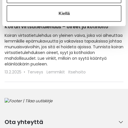
Kiellä
Koiran virtsatietulehdus – oireet ja kotihoito
Koiran virtsatietulehdus on yleinen vaiva, joka voi aiheuttaa
lemmikille epämukavuutta ja vakavissa tapauksissa johtaa
munuaisvaivoihin, jos sitä ei hoideta ajoissa. Tunnista koiran
virtsatietulehduksen oireet, syyt ja kotihoidon
mahdollisuudet. Lue vinkit, milloin on syytä kääntyä
eläinlääkärin puoleen.
13.2.2025
Terveys
Lemmikit
Itsehoito
Ota yhteyttä