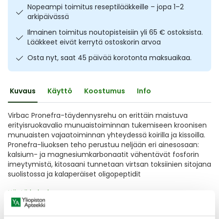
Nopeampi toimitus reseptilääkkeille – jopa 1–2
Ulkoilu
Vitamiinit
Syylät ja känsät
arkipäivässä
Ilmainen toimitus noutopisteisiin yli 65 € ostoksista.
Uni ja mieli
YA-tuotesarja
Täit
Lääkkeet eivät kerrytä ostoskorin arvoa
Osta nyt, saat 45 päivää korotonta maksuaikaa.
Vatsa
Ummetus
Yskä
Kuvaus
Käyttö
Koostumus
Info
Äänen käheys
Virbac Pronefra-täydennysrehu on erittäin maistuva
erityisruokavalio munuaistoiminnan tukemiseen kroonisen
munuaisten vajaatoiminnan yhteydessä koirilla ja kissoilla.
Pronefra-liuoksen teho perustuu neljään eri ainesosaan:
kalsium- ja magnesiumkarbonaatit vähentävät fosforin
imeytymistä, kitosaani tunnetaan virtsan toksiinien sitojana
suolistossa ja kalaperäiset oligopeptidit
Näytä koko kuvaus
Arvostelut ja kokemuksia