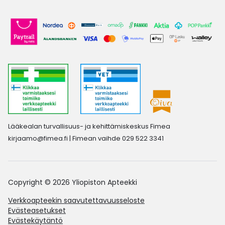
Lääkealan turvallisuus- ja kehittämiskeskus Fimea
kirjaamo@fimea.fi
| Fimean vaihde 029 522 3341
Copyright © 2026 Yliopiston Apteekki
Verkkoapteekin saavutettavuusseloste
Evästeasetukset
Evästekäytäntö