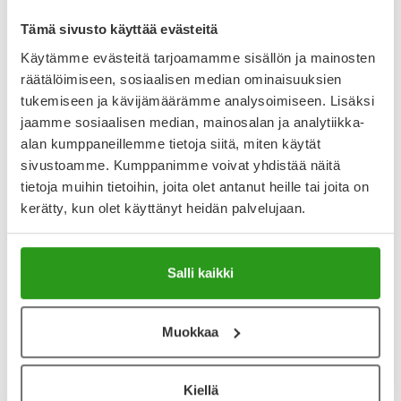
Lääkkeillä ja reseptillä ostetuilla tuotteilla ei ole
palautusoikeutta.
Tämä sivusto käyttää evästeitä
Käytämme evästeitä tarjoamamme sisällön ja mainosten
räätälöimiseen, sosiaalisen median ominaisuuksien
Varaa reseptilääke apteekkiin, maksa apteekissa
tukemiseen ja kävijämäärämme analysoimiseen. Lisäksi
jaamme sosiaalisen median, mainosalan ja analytiikka-
alan kumppaneillemme tietoja siitä, miten käytät
sivustoamme. Kumppanimme voivat yhdistää näitä
Katso kaikki VIMPAT-tuotteet
tietoja muihin tietoihin, joita olet antanut heille tai joita on
kerätty, kun olet käyttänyt heidän palvelujaan.
YA-muistuttaja
Muistuttajan avulla pidät huolen, että tilaat tarvitsemasi
Salli kaikki
tuotteet ajoissa, eivätkä ne lopu kesken.
Lisää tuote muistuttajaan
Muokkaa
Lue lisää muistuttajasta
Kiellä