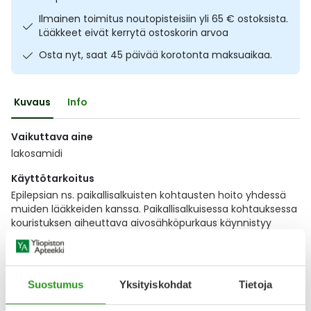
Ulkoilu
Vitamiinit
Syylät ja känsät
Ilmainen toimitus noutopisteisiin yli 65 € ostoksista.
Lääkkeet eivät kerrytä ostoskorin arvoa
Uni ja mieli
YA-tuotesarja
Täit
Osta nyt, saat 45 päivää korotonta maksuaikaa.
Vatsa
Ummetus
Kuvaus
Info
Yskä
Vaikuttava aine
lakosamidi
Äänen käheys
Käyttötarkoitus
Epilepsian ns. paikallisalkuisten kohtausten hoito yhdessä
muiden lääkkeiden kanssa. Paikallisalkuisessa kohtauksessa
kouristuksen aiheuttava aivosähköpurkaus käynnistyy
toisessa aivopuoliskossa, mutta
Näytä koko kuvaus
Suostumus
Yksityiskohdat
Tietoja