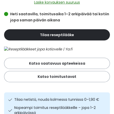
Yleis
Laske korvauksen suuruus
Lapset
Vartalon ihonhoito
Nesteytysvalmisteet
Kurkkukipu
Virts
Heti saatavilla, toimitusaika 1–2 arkipäivää tai kotiin
Umme
jopa saman päivän aikana
Matkailu
YA-tuotesarja
Omega-3 ja rasvahapot
Lihas- ja nivelkipu
Virts
Vitam
Tilaa reseptilääke
Raskaus, äitiys ja vauvan hoito
Proteiini ja muut lisäravinteet
Närästys
Silmät, korvat ja nenä
Rauta ja rautalisät
Peräpukamat
Katso saatavuus apteekeissa
Suunhoito
Ravitsemus
Päänsärky
Katso toimitustavat
Sydän ja verenkierto
Sinkki
Ripuli
Testit, mittarit ja laitteet
Ubikinoni - koentsyymi Q10
Suun kuivuminen
Tilaa netistä, nouda kolmessa tunnissa 0–1,90 €
Tupakoinnin lopettaminen
Urheilu ja tarvikkeet
Syyhy
Nopeampi toimitus reseptilääkkeille – jopa 1–2
arkipäivässä