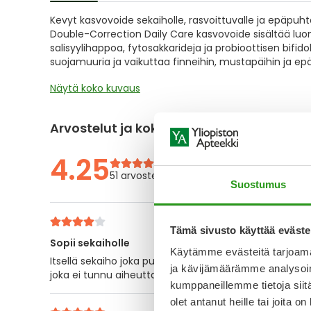
of
Kevyt kasvovoide sekaiholle, rasvoittuvalle ja epäpuh
the
Double-Correction Daily Care kasvovoide sisältää luon
images
salisyylihappoa, fytosakkarideja ja probioottisen bifi
gallery
suojamuuria ja vaikuttaa finneihin, mustapäihin ja epä
Näytä koko kuvaus
Arvostelut ja kokemuksia
4.25
51 arvostelua
Suostumus
Tämä sivusto käyttää eväste
Sopii sekaiholle
Käytämme evästeitä tarjoama
Itsellä sekaiho joka puhkeaa todella herkästi kosteus
ja kävijämäärämme analysoim
joka ei tunnu aiheuttavan näppyjä ja on myös koost
kumppaneillemme tietoja siitä
olet antanut heille tai joita o