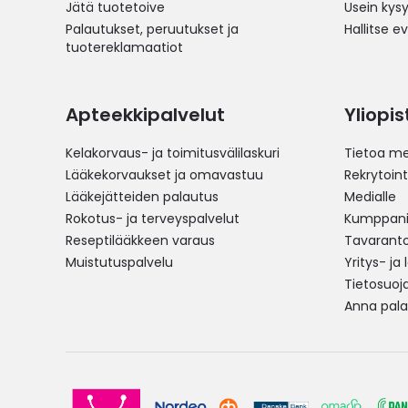
Jätä tuotetoive
Usein kys
Palautukset, peruutukset ja
Hallitse e
tuotereklamaatiot
Apteekkipalvelut
Yliopi
Kelakorvaus- ja toimitusvälilaskuri
Tietoa me
Lääkekorvaukset ja omavastuu
Rekrytoint
Lääkejätteiden palautus
Medialle
Rokotus- ja terveyspalvelut
Kumppania
Reseptilääkkeen varaus
Tavarantoi
Muistutuspalvelu
Yritys- ja
Tietosuoj
Anna pala