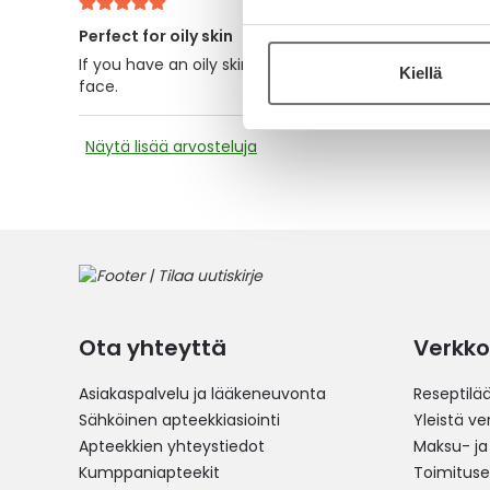
Perfect for oily skin
If you have an oily skin, this is perfect! My skin is not 
Kiellä
face.
Näytä lisää arvosteluja
Ota yhteyttä
Verkko
Asiakaspalvelu ja lääkeneuvonta
Reseptilä
Sähköinen apteekkiasiointi
Yleistä v
Apteekkien yhteystiedot
Maksu- ja
Kumppaniapteekit
Toimitus