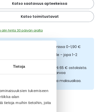
Katso saatavuus apteekeissa
Katso toimitustavat
 alin hinta 30 päivän ajalta
ilaa netistä, nouda kolmessa tunnissa 0–1,90 €
opeampi toimitus reseptilääkkeille – jopa 1–2
rkipäivässä
Tietoja
lmainen toimitus noutopisteisiin yli 65 € ostoksista.
ääkkeet eivät kerrytä ostoskorin arvoa
sta nyt, saat 45 päivää korotonta maksuaikaa.
 ominaisuuksien tukemiseen
tiikka-alan
ietoja muihin tietoihin, joita