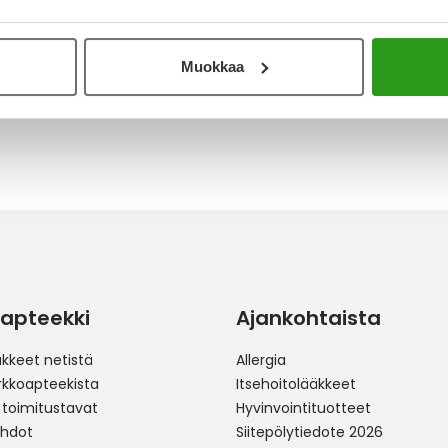
26.11.2023
Katso ka
oily as before. Gives a natural matte finish to
Muokkaa
apteekki
Ajankohtaista
äkkeet netistä
Allergia
erkkoapteekista
Itsehoitolääkkeet
 toimitustavat
Hyvinvointituotteet
ehdot
Siitepölytiedote 2026