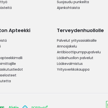
yttyä
Suojaudu punkeilta
västeitä
Ajankohtaista
ston Apteekki
Terveydenhuollolle
istä
Palvelut yritysasiakkaille
i
Annosjakelu
Antibioottipumppupalvelu
pteekkimalli
Lääkehuollon palvelut
mittajille
Lääkevalmistus
 laskutustiedot
Yritysverkkokauppa
aselosteet
utetta