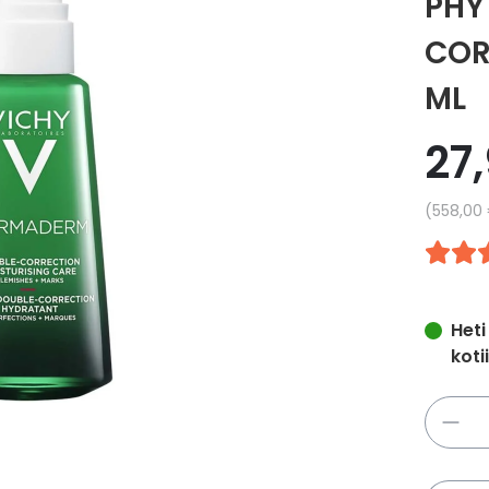
PHY
COR
ML
27
Yksikkö
558,00
Heti
koti
Määrä