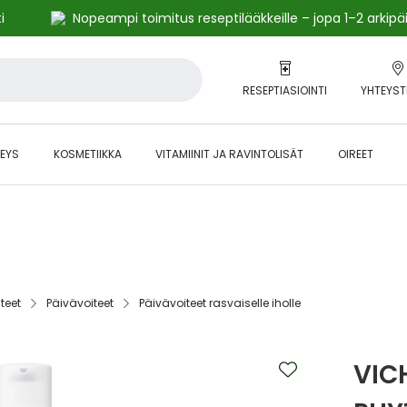
i
Nopeampi toimitus reseptilääkkeille – jopa 1–2 arkipä
RESEPTIASIOINTI
YHTEYST
EYS
KOSMETIIKKA
VITAMIINIT JA RAVINTOLISÄT
OIREET
alihintaiset tuotteet kanta-asiakkaille -24 % to klo 23.59 asti.
eet‎
Päivävoiteet‎
Päivävoiteet rasvaiselle iholle‎
VIC