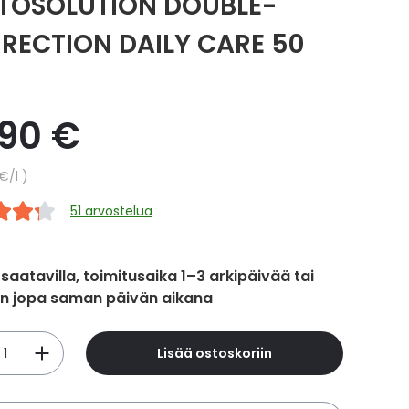
TOSOLUTION DOUBLE-
RECTION DAILY CARE 50
,90 €
hinta
 €
/l
51 arvostelua
 saatavilla, toimitusaika 1–3 arkipäivää tai
in jopa saman päivän aikana
Lisää ostoskoriin