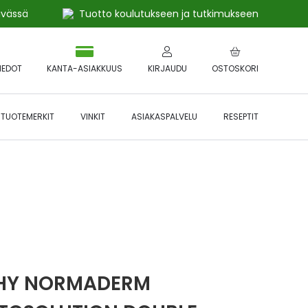
ivässä
Tuotto koulutukseen ja tutkimukseen
IEDOT
KANTA-ASIAKKUUS
KIRJAUDU
OSTOSKORI
TUOTEMERKIT
VINKIT
ASIAKASPALVELU
RESEPTIT
 🔥 *Katso tarkemmat ehdot
Hyödynnä
etu!
HY NORMADERM