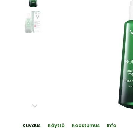
end
of
the
images
gallery
Skip
to
the
Kuvaus
Käyttö
Koostumus
Info
beginning