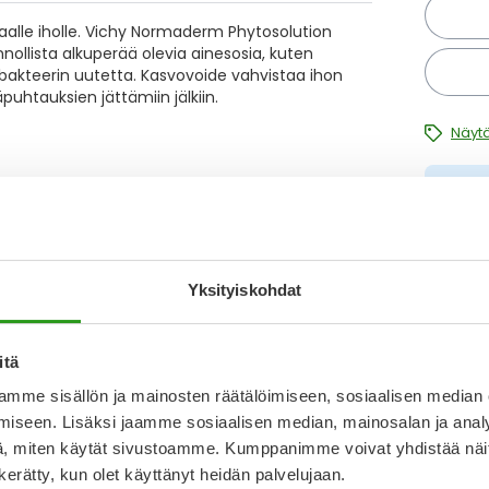
taalle iholle. Vichy Normaderm Phytosolution
nollista alkuperää olevia ainesosia, kuten
dobakteerin uutetta. Kasvovoide vahvistaa ihon
puhtauksien jättämiin jälkiin.
Näytä
T
N
a
Kirjoita arvostelu
Yksityiskohdat
I
L
2.7.2024
O
itä
mme sisällön ja mainosten räätälöimiseen, sosiaalisen median
voiteista. Tämä on ollut tähän mennessä ainoa
iseen. Lisäksi jaamme sosiaalisen median, mainosalan ja analy
umukseltaan mukavan kevyt.
, miten käytät sivustoamme. Kumppanimme voivat yhdistää näitä t
n kerätty, kun olet käyttänyt heidän palvelujaan.