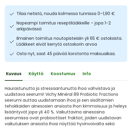
Ulkoilu
Vitamiinit
Syylät ja känsät
Tilaa netistä, nouda kolmessa tunnissa 0–1,90 €
Uni ja mieli
YA-tuotesarja
Täit
Nopeampi toimitus reseptilääkkeille – jopa 1–2
arkipäivässä
Vatsa
Ummetus
Ilmainen toimitus noutopisteisiin yli 65 € ostoksista.
Lääkkeet eivät kerrytä ostoskorin arvoa
Yskä
Osta nyt, saat 45 päivää korotonta maksuaikaa.
Äänen käheys
Kuvaus
Käyttö
Koostumus
Info
Haurastunutta ja stressaantunutta ihoa vahvistava ja
uudistava seerumi! Vichy Minéral 89 Probiotic Fractions
seerumi auttaa uudistamaan ihoa ja sen sisältämien
tehokkaiden ainesosien ansiosta ihon kimmoisuus ja heleys
lisääntyvät jopa yli 40 %. Vaikuttavina ainesosina
seerumissa ovat probioottiset fraktiot, joiden uudistavan
vaikutuksen ansiosta ihosi näyttää hyvinvoivalta sekä