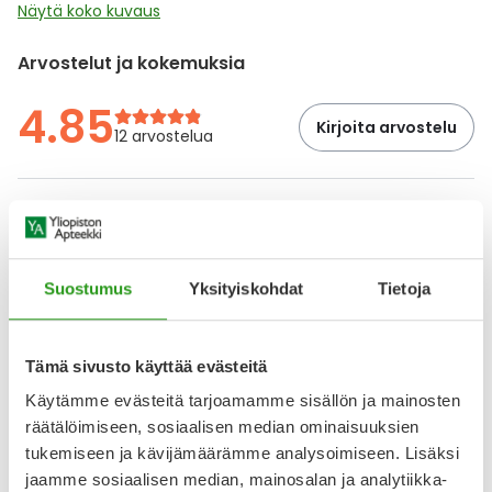
Näytä koko kuvaus
Arvostelut ja kokemuksia
4.85
Kirjoita arvostelu
12 arvostelua
21.3.2026
Sopii herkälle iholle
Herkkä ja kuiva ihoni on tykännyt tästä seerumista. Käytän
Suostumus
Yksityiskohdat
Tietoja
tätä lähes päivittäin suihkun jälkeen kostealle iholle rutiinin
ensimmäisenä vaiheena. Erityisesti plussaa
hajusteettomuudesta, itseäni ei tuotteen luonnollinen haju
haittaa. Jos olet todella hajuherkkä, se voi häiritä tuotetta
Tämä sivusto käyttää evästeitä
levittäessä. Haju ei kuitenkaan jää iholle levittämisen
Käytämme evästeitä tarjoamamme sisällön ja mainosten
jälkeen.
räätälöimiseen, sosiaalisen median ominaisuuksien
tukemiseen ja kävijämäärämme analysoimiseen. Lisäksi
16.7.2025
jaamme sosiaalisen median, mainosalan ja analytiikka-