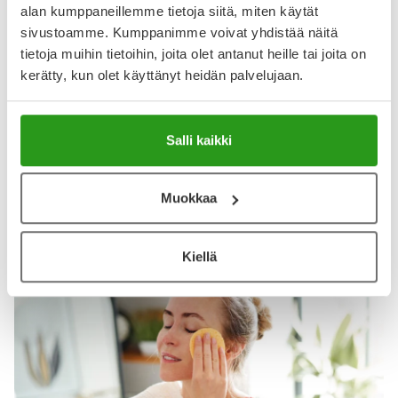
Huipputuote
alan kumppaneillemme tietoja siitä, miten käytät
Huipputuote herkälle iholle. Olen käyttänyt tätä jo
sivustoamme. Kumppanimme voivat yhdistää näitä
kymmeniä pulloja.
tietoja muihin tietoihin, joita olet antanut heille tai joita on
kerätty, kun olet käyttänyt heidän palvelujaan.
Näytä lisää arvosteluja
Salli kaikki
Muokkaa
Katso kaikki Vichy-tuotteet
Kiellä