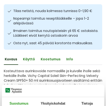
Ulkoilu
Vitamiinit
Syylät ja känsät
Tilaa netistä, nouda kolmessa tunnissa 0–1,90 €
Uni ja mieli
YA-tuotesarja
Täit
Nopeampi toimitus reseptilääkkeille – jopa 1–2
arkipäivässä
Vatsa
Ummetus
Ilmainen toimitus noutopisteisiin yli 65 € ostoksista.
Lääkkeet eivät kerrytä ostoskorin arvoa
Yskä
Osta nyt, saat 45 päivää korotonta maksuaikaa.
Äänen käheys
Kuvaus
Käyttö
Koostumus
Info
Kosteuttava aurinkovoide normaalille ja kuivalle iholle sekä
herkälle iholle. Vichy Capital Soleil Skin-Perfecting Velvety
Cream SPF50+ 50 ml aurinkosuojavoiteen sisältämä erittäin
tehokas UV-suoja suojaa kasvoja palamiselta ja auringon
haitallisilta vaikutuksilta. Silkkinen koostumus kosteuttaa 24
tuntia ja jättää ihollesi pehmeän samettisen tunteen.
Kosteuttava ja heleyttävä
Suostumus
Yksityiskohdat
Tietoja