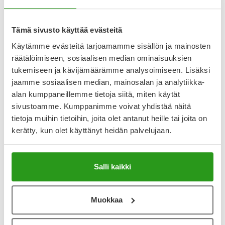
Näytä koko kuvaus
Arvostelut ja kokemuksia
Tämä sivusto käyttää evästeitä
Käytämme evästeitä tarjoamamme sisällön ja mainosten
4.55
Kirjoita arvostelu
räätälöimiseen, sosiaalisen median ominaisuuksien
38 arvostelua
tukemiseen ja kävijämäärämme analysoimiseen. Lisäksi
jaamme sosiaalisen median, mainosalan ja analytiikka-
alan kumppaneillemme tietoja siitä, miten käytät
28.5.2024
sivustoamme. Kumppanimme voivat yhdistää näitä
tietoja muihin tietoihin, joita olet antanut heille tai joita on
16.4.2024
kerätty, kun olet käyttänyt heidän palvelujaan.
Spreads effortlessly and soft and silky skin after
washing face
Salli kaikki
This sunscreen is a game-changer! It spreads effortlessly,
no ghostly white cast, and no annoying pilling. Plus, after
washing it off, my skin feels incredibly smooth and silky.
Unfortunately it's not mattifying but I'm still happy overall.
Muokkaa
After trying numerous products, this one stands out as a
winner for me!